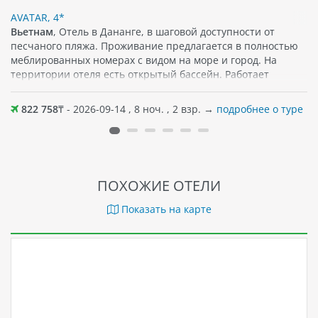
AVATAR, 4*
Вьетнам
, Отель в Дананге, в шаговой доступности от
песчаного пляжа. Проживание предлагается в полностью
меблированных номерах с видом на море и город. На
территории отеля есть открытый бассейн. Работает
ресторан, где по утрам гости могут насладиться завтраком,
а также попробовать блюда вьетнамской кухни. Различные
822 758
₸ - 2026-09-14 , 8 ноч. , 2 взр. →
подробнее о туре
напитки и блюда ждут гостей и в кофейне отеля. Среди
прочих удобств различные спа-процедуры, массаж, сауна,
тренажерный зал. Поблизости — кафе и магазины.
Хороший вариант отдыха как вдвоем, так и семьей; для
детей есть игровая зона.
ПОХОЖИЕ ОТЕЛИ
Показать на карте