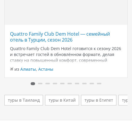
Quattro Family Club Dem Hotel — семейный
отель в Турции, сезон 2026
Quattro Family Club Dem Hotel готовится к сезону 2026
и встречает гостей в обновлённом формате, делая
ставку на повышенный комфорт, современный
дизайн и атмосферу спокойного семейного отдыха у
из
Алматы
,
Астаны
моря. Отель остаётся популярным выбором для тех,
кто ищет семейный отель в…
туры в Таиланд
туры в Китай
туры в Египет
туры