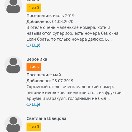
1
из
5
Посещение:
июль 2019
Добавлено:
01.03.2020
В отеле очень маленькие номера, хоть и
называются супериор, есть номера без окна.
Если брать, то только номера делюкс. Б…
Ещё
Вероника
3
из
5
Посещение:
май
Добавлено:
25.07.2019
Скромный отель, очень маленький номер,
питание неплохое, шведский стол, из фруктов -
арбузы и маракуйя, голодными не был…
Ещё
Светлана Швецова
1
из
5