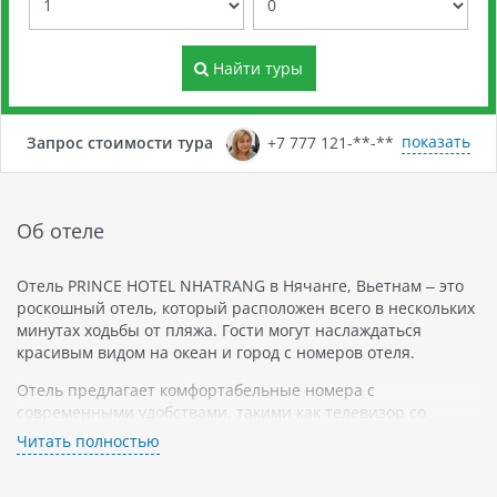
Найти туры
показать
Запрос стоимости тура
+7 777 121-**-**
Об отеле
Отель PRINCE HOTEL NHATRANG в Нячанге, Вьетнам – это
роскошный отель, который расположен всего в нескольких
минутах ходьбы от пляжа. Гости могут наслаждаться
красивым видом на океан и город с номеров отеля.
Отель предлагает комфортабельные номера с
современными удобствами, такими как телевизор со
спутниковыми каналами, кондиционер и бесплатный Wi-Fi.
Читать полностью
Также есть отдельные балконы в некоторых номерах. Гости
могут посетить фитнес-центр и расслабиться в спа-центре.