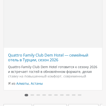
Quattro Family Club Dem Hotel — семейный
отель в Турции, сезон 2026
Quattro Family Club Dem Hotel готовится к сезону 2026
и встречает гостей в обновлённом формате, делая
ставку на повышенный комфорт, современный
дизайн и атмосферу спокойного семейного отдыха у
из
Алматы
,
Астаны
моря. Отель остаётся популярным выбором для тех,
кто ищет семейный отель в…