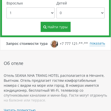
Взрослых
Детей
Найти туры
показать
Запрос стоимости тура
+7 777 121-**-**
Об отеле
Отель SEANA NHA TRANG HOTEL располагается в Нячанге,
Вьетнам. Отель предлагает гостям комфортабельные
номера с видом на море или город. В номерах имеется
кондиционер, бесплатный Wi-Fi, телевизор со
спутниковыми каналами и мини-бар. Гости могут отдохнуть
на балконе или террасе.
Отель имеет ресторан, который предлагает деликатесы
Читать полностью