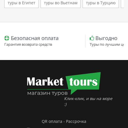
туры в Египет
туры во Вьетнам
туры в Турцию
т
Безопасная оплата
Выгодно
Гарантия возврата средств
Туры по лучшим цен
Клик-клик, и вы на море
:)
QR оплата - Рассрочка