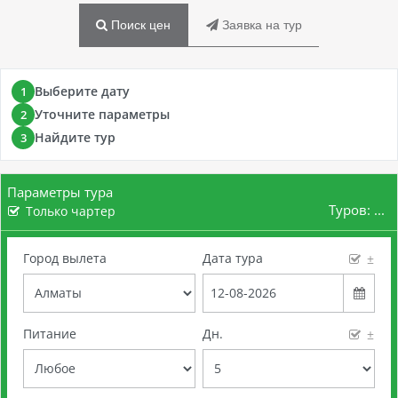
Поиск цен
Заявка на тур
Выберите дату
1
Уточните параметры
2
Найдите тур
3
Параметры тура
Туров:
...
Только чартер
Город вылета
Дата тура
±
Питание
Дн.
±