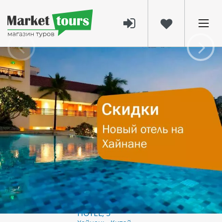
732
23 янв 2026
Новый отель на Хайнане с большими
скидками — идеальный момент для
поездки
На острове Хайнань появилось новое имя, которое уже
сейчас привлекает внимание опытных путешественников.
Dongrong Guest International Hotel
только начал
принимать гостей — а значит, это тот самый редкий
момент, когда можно поймать максимум выгоды и
впечатлений одновременно.
DONGRONG GUEST INTERNATIONAL
HOTEL, 5*