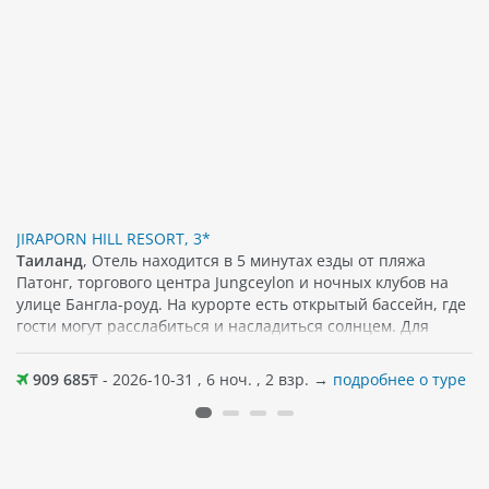
JIRAPORN HILL RESORT, 3*
Таиланд
, Отель находится в 5 минутах езды от пляжа
Патонг, торгового центра Jungceylon и ночных клубов на
улице Бангла-роуд. На курорте есть открытый бассейн, где
гости могут расслабиться и насладиться солнцем. Для
размещения уютные номера, которые оснащены
просторным балконом, спутниковым/кабельным
909 685
₸ - 2026-10-31 , 6 ноч. , 2 взр. →
подробнее о туре
телевидением и сейфом. Бесплатный Wi-Fi
предоставляется на всей территории отеля, что позволяет
гостям оставаться на связи во время своего пребывания. В
некоторых номерах также есть прямой доступ к бассейну.
Гости могут насладиться блюдами местной и