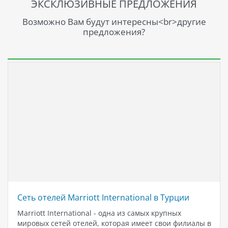
ЭКСКЛЮЗИВНЫЕ ПРЕДЛОЖЕНИЯ
интернациональной кухни в ресторане у бассейна. Можно
также воспользоваться услугами экскурсионным бюро,
Возможно Вам будут интересны<br>другие
чтобы организовать поездки к различным
предложения?
достопримечательностям.
Сеть отелей Marriott International в Турции
Marriott International - одна из самых крупных
мировых сетей отелей, которая имеет свои филиалы в