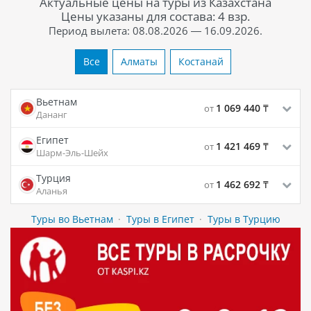
Актуальные цены на туры из Казахстана
Цены указаны для состава: 4 взр.
Период вылета: 08.08.2026 — 16.09.2026.
Все
Алматы
Костанай
Вьетнам
1 069 440
₸
от
Дананг
Египет
1 421 469
₸
от
Шарм-Эль-Шейх
Турция
1 462 692
₸
от
Аланья
Туры во Вьетнам
·
Туры в Египет
·
Туры в Турцию