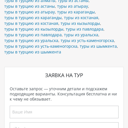
туры в турцию из алматы
,
туры из астаны
,
туры в турцию из астаны
,
туры из атырау
,
туры в турцию из атырау
,
туры из караганды
,
туры в турцию из караганды
,
туры из костаная
,
туры в турцию из костаная
,
туры из кызылорды
,
туры в турцию из кызылорды
,
туры из павлодара
,
туры в турцию из павлодара
,
туры из уральска
,
туры в турцию из уральска
,
туры из усть-каменогорска
,
туры в турцию из усть-каменогорска
,
туры из шымкента
,
туры в турцию из шымкента
ЗАЯВКА НА ТУР
Оставьте запрос — уточним детали и подскажем
подходящие варианты. Консультация бесплатна и ни
к чему не обязывает.