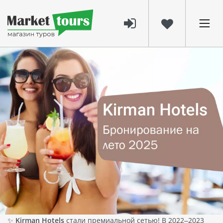
2616
27 янв 2025
Раннее бронирование на лето 2025
года: лучшие предложения от Kirman
Hotels
Друзья из Алматы и Астаны
, время планировать ваш
незабываемый летний отпуск уже наступило! Раннее
бронирование — это ваш шанс обеспечить себе
идеальный отдых по лучшим ценам и с максимальным
комфортом.
Почему стоит выбрать Kirman Hotels?
✨
Kirman Hotels
стали премиальной сетью! В 2022–2023