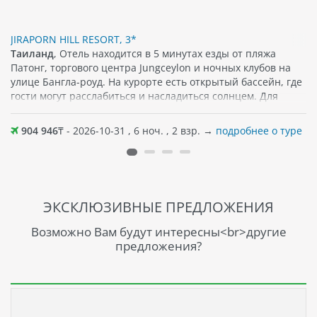
JIRAPORN HILL RESORT, 3*
Таиланд
, Отель находится в 5 минутах езды от пляжа
Патонг, торгового центра Jungceylon и ночных клубов на
улице Бангла-роуд. На курорте есть открытый бассейн, где
гости могут расслабиться и насладиться солнцем. Для
размещения уютные номера, которые оснащены
просторным балконом, спутниковым/кабельным
904 946
₸ - 2026-10-31 , 6 ноч. , 2 взр. →
подробнее о туре
телевидением и сейфом. Бесплатный Wi-Fi
предоставляется на всей территории отеля, что позволяет
гостям оставаться на связи во время своего пребывания. В
некоторых номерах также есть прямой доступ к бассейну.
Гости могут насладиться блюдами местной и
ЭКСКЛЮЗИВНЫЕ ПРЕДЛОЖЕНИЯ
интернациональной кухни в ресторане у бассейна. Можно
также воспользоваться услугами экскурсионным бюро,
Возможно Вам будут интересны<br>другие
чтобы организовать поездки к различным
предложения?
достопримечательностям.