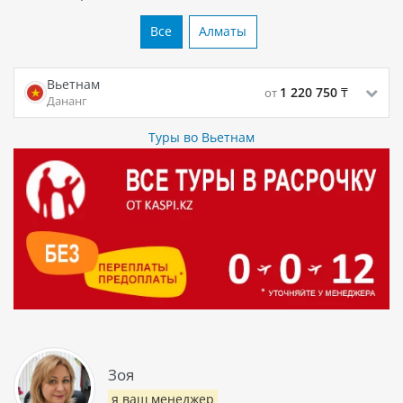
Все
Алматы
Вьетнам
1 220 750
₸
от
Дананг
Туры во Вьетнам
Зоя
я ваш менеджер