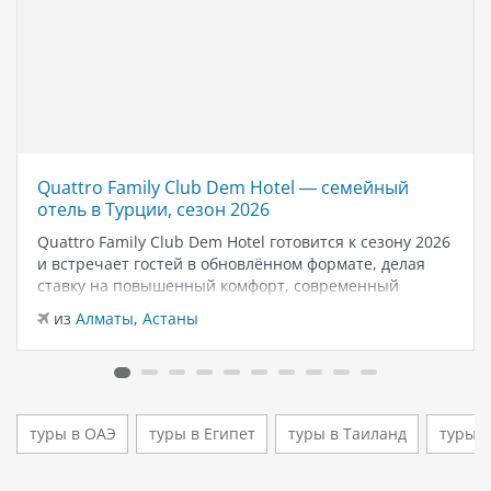
Quattro Family Club Dem Hotel — семейный
отель в Турции, сезон 2026
Quattro Family Club Dem Hotel готовится к сезону 2026
и встречает гостей в обновлённом формате, делая
ставку на повышенный комфорт, современный
дизайн и атмосферу спокойного семейного отдыха у
из
Алматы
,
Астаны
моря. Отель остаётся популярным выбором для тех,
кто ищет семейный отель в…
туры в ОАЭ
туры в Египет
туры в Таиланд
туры 