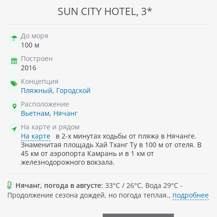
SUN CITY HOTEL, 3*
До моря
100 м
Построен
2016
Концепция
Пляжный
,
Городской
Расположение
Вьетнам
,
Нячанг
На карте и рядом
На карте
в 2-х минутах ходьбы от пляжа в Нячанге.
Знаменитая площадь Хай Тханг Ту в 100 м от отеля. В
45 км от аэропорта Камрань и в 1 км от
железнодорожного вокзала.
Нячанг, погода в августе
: 33°C / 26°C, Вода 29°C -
Продолжение сезона дождей, но погода теплая.,
подробнее