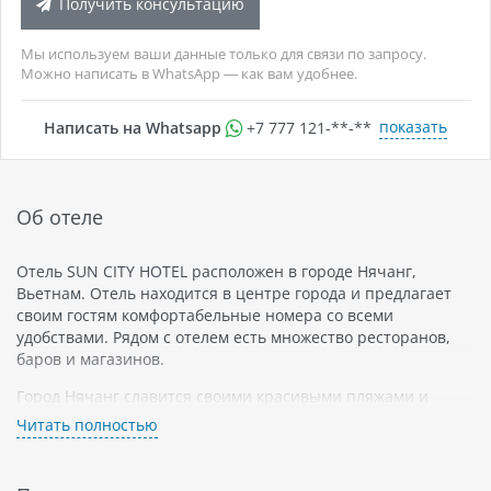
Получить консультацию
Мы используем ваши данные только для связи по запросу.
Можно написать в WhatsApp — как вам удобнее.
показать
Написать на Whatsapp
+7 777 121-**-**
Об отеле
Отель SUN CITY HOTEL расположен в городе Нячанг,
Вьетнам. Отель находится в центре города и предлагает
своим гостям комфортабельные номера со всеми
удобствами. Рядом с отелем есть множество ресторанов,
баров и магазинов.
Город Нячанг славится своими красивыми пляжами и
теплым климатом круглый год. В округе можно посетить
Читать полностью
знаменитые храмы Понагар, а также аквариум и музей.