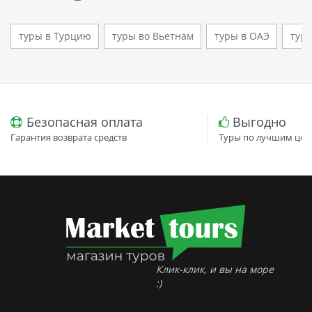
туры в Турцию
туры во Вьетнам
туры в ОАЭ
туры
Безопасная оплата
Выгодно
Гарантия возврата средств
Туры по лучшим цен
Клик-клик, и вы на море
:)