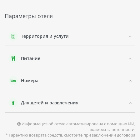
своими пляжами и туристической инфраструктурой. На
пляжах можно провести время с семьей или друзьями,
занимаясь водными видами спорта или просто
Параметры отеля
наслаждаясь теплым климатом.
Отели в Нячанге предлагают широкий выбор услуг для
отдыхающих, таких как экскурсии по окрестностям,
Территория и услуги
организация сплавов по рекам и многое другое. Также
стоит обратить внимание на флору и фауну этого района -
здесь можно увидеть различные виды тропических
Питание
животных и растений.
В целом, QUE HUONG HOTEL - это хороший выбор для тех,
кто ищет комфортный и удобный отдых в городе Нячанг.
Номера
Отель предлагает своим гостям все необходимое для
приятного отдыха, включая СПА-салон и уютные номера.
Для детей и развлечения
Информация об отеле автоматизирована с помощью ИИ,
возможны неточности.
* Гарантию возврата средств, смотрите при заключении договора