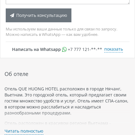
Получить консультацию
Мы используем ваши данные только для связи по запросу.
Можно написать в WhatsApp — как вам удобнее.
показать
Написать на Whatsapp
+7 777 121-**-**
Об отеле
Отель QUE HUONG HOTEL расположен в городе Нячанг,
Вьетнам. Это городской отель, который предлагает своим
гостям множество удобств и услуг. Отель имеет СПА-салон,
в котором можно расслабиться и насладиться
разнообразными процедурами.
Отель расположен в красивом регионе Вьетнама -
Нячанге. Город является курортным местом, известным
Читать полностью