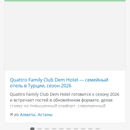
Quattro Family Club Dem Hotel — семейный
отель в Турции, сезон 2026
Quattro Family Club Dem Hotel готовится к сезону 2026
и встречает гостей в обновлённом формате, делая
ставку на повышенный комфорт, современный
дизайн и атмосферу спокойного семейного отдыха у
из
Алматы
,
Астаны
моря. Отель остаётся популярным выбором для тех,
кто ищет семейный отель в…