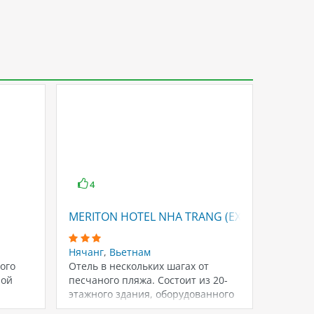
4
3.7
MERITON HOTEL NHA TRANG (EX. LA SERA)
ART D
Нячанг
,
Вьетнам
Нячанг
ого
Отель в нескольких шагах от
Состоит
ной
песчаного пляжа. Состоит из 20-
оборуд
этажного здания, оборудованного
приним
2 лифтами. Вблизи…
Visa, M