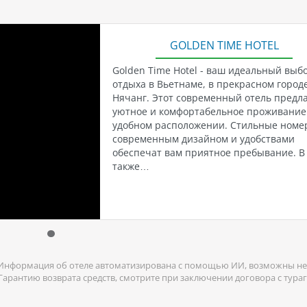
GOLDEN TIME HOTEL
Golden Time Hotel - ваш идеальный выб
отдыха в Вьетнаме, в прекрасном город
Нячанг. Этот современный отель предл
уютное и комфортабельное проживание
удобном расположении. Стильные номе
современным дизайном и удобствами
обеспечат вам приятное пребывание. В
также…
Информация об отеле автоматизирована с помощью ИИ, возможны не
 Гарантию возврата средств, смотрите при заключении договора с тура