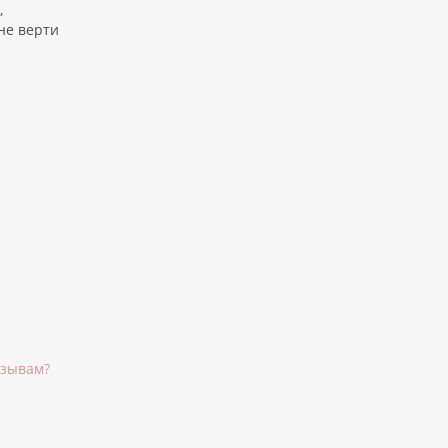
,
не верти
тзывам?