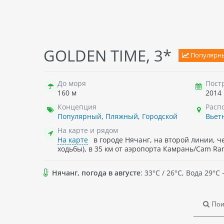
FUN&SUN SENSES LUGANO RESORT, 5*
TITA
GOLDEN TIME, 3*
Вьетнам
, Отель состоит из
Вье
Популярн
восьмиэтажного главного здания
цент
(корпус А, первая линия). Всего 576
Няча
До моря
Пост
номеров. Во всех номерах доступно
пре
160 м
2014
дополнительное спальное место (пл).
офо
Есть номера для маломобильных
меб
Концепция
Расп
1 427 375
₸ - 2026-08-11 , 8 ноч. , 2
75
граждан.
На 
Популярный
,
Пляжный
,
Городской
Вьет
взр. →
подробнее о туре
→
п
басс
На карте и рядом
Побл
На карте
в городе Нячанг, на второй линии, че
и ре
ходьбы), в 35 км от аэропорта Камрань/Cam Ran
прям
ряд
Нячанг, погода в августе
: 33°C / 26°C, Вода 29°
цент
про
Пои