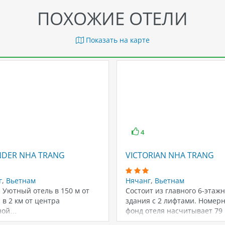
ПОХОЖИЕ ОТЕЛИ
Показать на карте
4
NDER NHA TRANG
VICTORIAN NHA TRANG
г
,
Вьетнам
Нячанг
,
Вьетнам
. Уютный отель в 150 м от
Состоит из главного 6-этажн
 в 2 км от центра
здания с 2 лифтами. Номер
ной…
фонд отеля насчитывает 79
номеров. К…