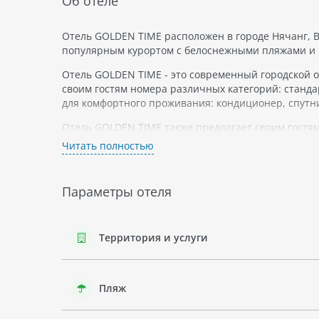
Об отеле
Отель GOLDEN TIME расположен в городе Нячанг, В
популярным курортом с белоснежными пляжами и 
Отель GOLDEN TIME - это современный городской о
своим гостям номера различных категорий: станда
для комфортного проживания: кондиционер, спутн
Отель GOLDEN TIME также предлагает своим гостям
открытый бассейн и спа-салон.
Читать полностью
Нячанг - это удивительный регион с богатой флор
живности: от коралловых рифов до дельфинов и чер
Параметры отеля
Trang. Кроме того, гости могут посетить знаменит
под охраной государства.
В целом, отель GOLDEN TIME - это отличное место д
Территория и услуги
моря.
Пляж