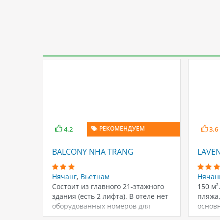
РЕКОМЕНДУЕМ
4.2
3.6
BALCONY NHA TRANG
LAVE
Нячанг
,
Вьетнам
Нячан
Состоит из главного 21-этажного
150 м²
здания (есть 2 лифта). В отеле нет
пляжа,
оборудованных номеров для
основ
гостей…