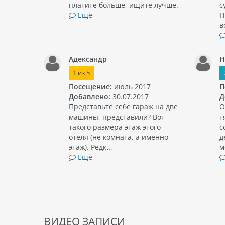
платите больше, ищите лучше.
с
Ещё
П
в
Адександр
Н
1
из
5
Посещение:
июль 2017
П
Добавлено:
30.07.2017
Д
Представьте себе гараж на две
О
машины, представили? Вот
т
такого размера этаж этого
с
отеля (не комната, а именно
д
этаж). Редк…
м
Ещё
ВИДЕО ЗАПИСИ