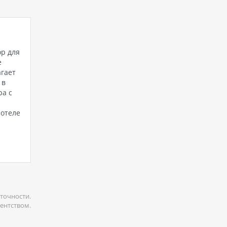
ор для
е
агает
 в
ра с
 отеле
точности.
гентством.