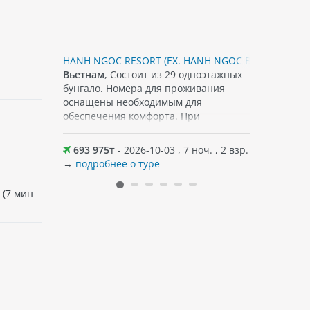
HANH NGOC RESORT (EX. HANH NGOC BUNGALOW), 
GOLDEN RA
ия в 2023,
Вьетнам
, Состоит из 29 одноэтажных
Вьетнам
,
ивой
бунгало. Номера для проживания
центра Ня
леку от
оснащены необходимым для
Лотос, м
обеспечения комфорта. При
пляж в 35
пляж в 150
размещении в качестве депозита
предостав
ыше,
взимается загранпаспорт.
на крыше,
оч. , 2 взр.
693 975
₸ - 2026-10-03 , 7 ноч. , 2 взр.
778 308
Fi
→
подробнее о туре
→
подробн
 (7 мин