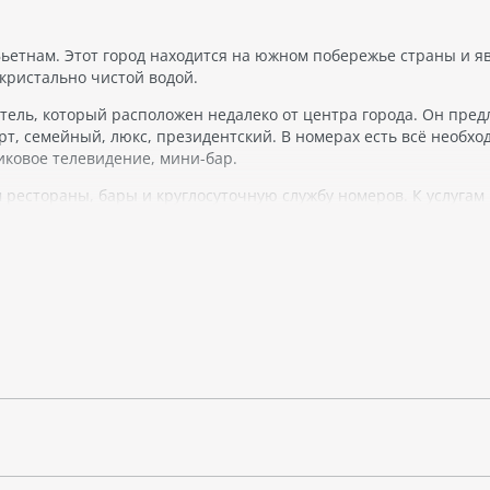
ьетнам. Этот город находится на южном побережье страны и я
кристально чистой водой.
тель, который расположен недалеко от центра города. Он пред
рт, семейный, люкс, президентский. В номерах есть всё необхо
иковое телевидение, мини-бар.
 рестораны, бары и круглосуточную службу номеров. К услугам 
ой и фауной. Здесь можно наблюдать за многообразием местной
епах. Неподалеку от отеля находится аквапарк Vinpearl Water 
ый остров Хон Мунг, который расположен в заливе Нячанга и на
ля тех, кто хочет провести отпуск в комфорте и расслабиться на