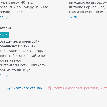
умме был ок. 40 тыс.
выходило на аэродром
ретензий по номеру не было
питание нормальное, 
ообще, за иск…
критичным отзывам…
Ещё
Ещё
аталья
2
из
5
осещение:
апрель 2017
обавлено:
07.05.2017
тель заявлен как 3 звезды, но
янет на 2. Фото на сайте не
оответствуют
ействительности. Никакого
оря из отеля не ув…
Ещё
Читать все отзывы
Стоит ли доверять рейтингу и о