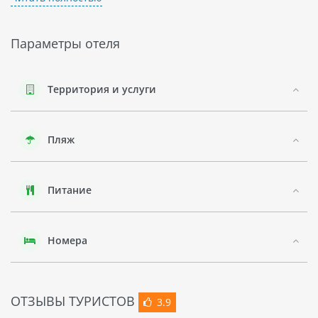
Рядом с отелем находится много интересных мест для
посещения - аквапарк Vinpearl Water Park, океанариум
Vinpearl Land и зоопарк Vinpearl Safari. Гости могут также
Параметры отеля
насладиться красивыми пляжами и различными видами
водного спорта.
Город Нячанг славится своей красивой природой - здесь
Территория и услуги
можно увидеть дикую природу и экзотические цветы и
растения. Здесь также есть много достопримечательностей
- храмы По Нагара и Лонг Сон Пагода, а также памятники
Пляж
Будде.
Пляж, на google-панораме
Питание
Номера
ОТЗЫВЫ ТУРИСТОВ
3.9