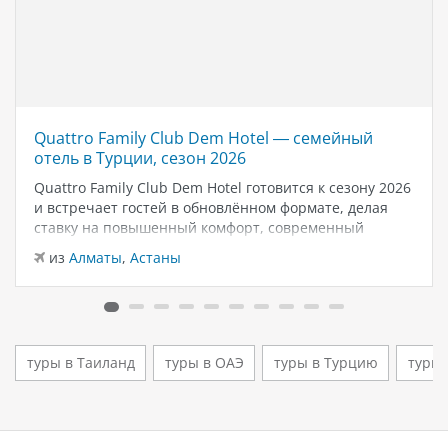
Quattro Family Club Dem Hotel — семейный
отель в Турции, сезон 2026
Quattro Family Club Dem Hotel готовится к сезону 2026
и встречает гостей в обновлённом формате, делая
ставку на повышенный комфорт, современный
дизайн и атмосферу спокойного семейного отдыха у
из
Алматы
,
Астаны
моря. Отель остаётся популярным выбором для тех,
кто ищет семейный отель в…
туры в Таиланд
туры в ОАЭ
туры в Турцию
туры 