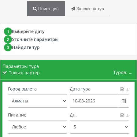
Поиск цен
Заявка на тур
Выберите дату
1
Уточните параметры
2
Найдите тур
3
Параметры тура
Туров:
...
Только чартер
Город вылета
Дата тура
±
Питание
Дн.
±