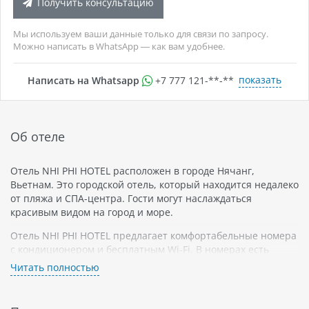
Получить консультацию
Мы используем ваши данные только для связи по запросу.
Можно написать в WhatsApp — как вам удобнее.
показать
Написать на Whatsapp
+7 777 121-**-**
Об отеле
Отель NHI PHI HOTEL расположен в городе Нячанг,
Вьетнам. Это городской отель, который находится недалеко
от пляжа и СПА-центра. Гости могут наслаждаться
красивым видом на город и море.
Отель NHI PHI HOTEL предлагает комфортабельные номера
с кондиционером и бесплатным Wi-Fi. В номерах есть
также телевизор с плоским экраном, мини-бар и чайник. В
Читать полностью
ванных комнатах есть душ, фен и бесплатные туалетные
принадлежности.