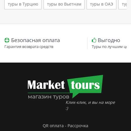
туры в Турцию
туры во Вьетнам
туры в ОАЭ
туры
Безопасная оплата
Выгодно
Гарантия возврата средств
Туры по лучшим цен
Клик-клик, и вы на море
:)
QR оплата - Рассрочка