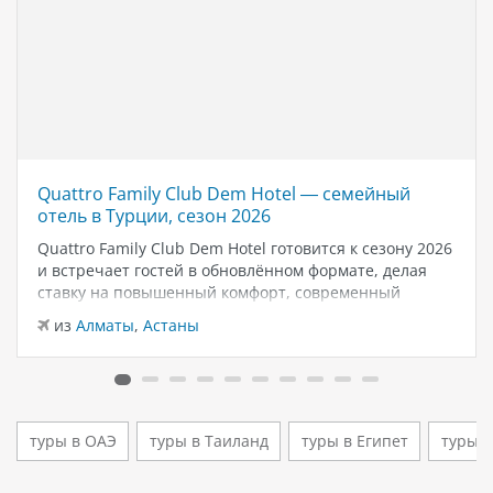
Quattro Family Club Dem Hotel — семейный
отель в Турции, сезон 2026
Quattro Family Club Dem Hotel готовится к сезону 2026
и встречает гостей в обновлённом формате, делая
ставку на повышенный комфорт, современный
дизайн и атмосферу спокойного семейного отдыха у
из
Алматы
,
Астаны
моря. Отель остаётся популярным выбором для тех,
кто ищет семейный отель в…
туры в ОАЭ
туры в Таиланд
туры в Египет
туры 