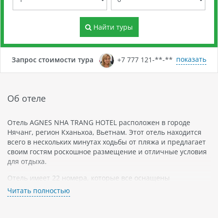
Найти туры
показать
Запрос стоимости тура
+7 777 121-**-**
Об отеле
Отель AGNES NHA TRANG HOTEL расположен в городе
Нячанг, регион Кханьхоа, Вьетнам. Этот отель находится
всего в нескольких минутах ходьбы от пляжа и предлагает
своим гостям роскошное размещение и отличные условия
для отдыха.
Отель имеет 22 номера, которые все оснащены
современными удобствами. Все номера оборудованы
Читать полностью
кондиционером, телевизором с плоским экраном,
холодильником и собственной ванной комнатой. Несколько
номеров также имеют балкон или террасу.