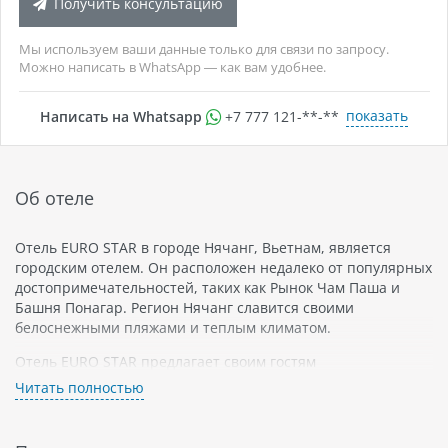
Получить консультацию
Мы используем ваши данные только для связи по запросу.
Можно написать в WhatsApp — как вам удобнее.
показать
Написать на Whatsapp
+7 777 121-**-**
Об отеле
Отель EURO STAR в городе Нячанг, Вьетнам, является
городским отелем. Он расположен недалеко от популярных
достопримечательностей, таких как Рынок Чам Паша и
Башня Понагар. Регион Нячанг славится своими
белоснежными пляжами и теплым климатом.
Отель EURO STAR предлагает своим гостям
комфортабельные номера с кондиционерами и
Читать полностью
бесплатным Wi-Fi на всей территории. Номера оформлены
в современном стиле и оснащены всем необходимым для
приятного проживания. Гости могут воспользоваться