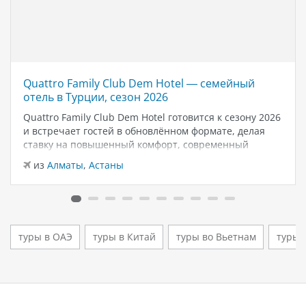
Quattro Family Club Dem Hotel — семейный
отель в Турции, сезон 2026
Quattro Family Club Dem Hotel готовится к сезону 2026
и встречает гостей в обновлённом формате, делая
ставку на повышенный комфорт, современный
дизайн и атмосферу спокойного семейного отдыха у
из
Алматы
,
Астаны
моря. Отель остаётся популярным выбором для тех,
кто ищет семейный отель в…
туры в ОАЭ
туры в Китай
туры во Вьетнам
туры 