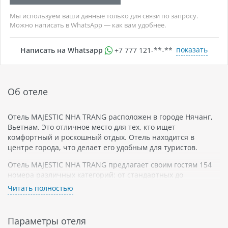
Мы используем ваши данные только для связи по запросу.
Можно написать в WhatsApp — как вам удобнее.
показать
Написать на Whatsapp
+7 777 121-**-**
Об отеле
Отель MAJESTIC NHA TRANG расположен в городе Нячанг,
Вьетнам. Это отличное место для тех, кто ищет
комфортный и роскошный отдых. Отель находится в
центре города, что делает его удобным для туристов.
Отель MAJESTIC NHA TRANG предлагает своим гостям 154
номера различных категорий: от стандартных до
люксовых. В каждом номере есть все необходимое для
Читать полностью
комфортного проживания: кондиционер, мини-бар, сейф,
телевизор с плоским экраном и спутниковыми каналами.
Параметры отеля
Отель также имеет большой бассейн и спа-центр, в