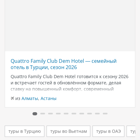
Quattro Family Club Dem Hotel — семейный
отель в Турции, сезон 2026
Quattro Family Club Dem Hotel готовится к сезону 2026
и встречает гостей в обновлённом формате, делая
ставку на повышенный комфорт, современный
дизайн и атмосферу спокойного семейного отдыха у
из
Алматы
,
Астаны
моря. Отель остаётся популярным выбором для тех,
кто ищет семейный отель в…
туры в Турцию
туры во Вьетнам
туры в ОАЭ
туры