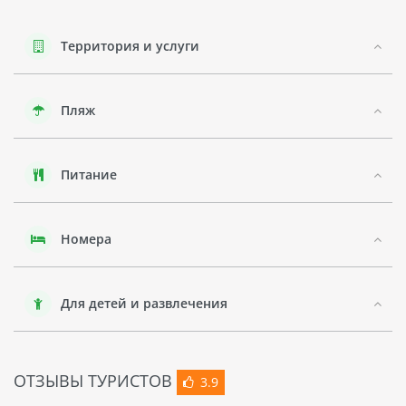
котором можно расслабиться и насладиться услугами
профессиональных массажистов. Кроме того, в отеле есть
фитнес-центр и ресторан с богатым меню.
Территория и услуги
Гостям отеля также предлагается бесплатный Wi-Fi доступ
в общественных зонах.
Пляж
Гостям также могут предложить экскурсии по окрестностям
Нячанга или посещение других достопримечательностей
Вьетнама.
Питание
Регион Нячанг, расположенный на побережье Вьетнама,
славится своими белыми пляжами и кристально чистой
водой. Это место привлекает туристов со всего мира
Номера
своими теплыми волнами и роскошными курортами.
Регион также известен своей флорой и фауной: здесь
можно увидеть различные виды растений и животных,
которые являются уникальными для этого региона.
Для детей и развлечения
ОТЗЫВЫ ТУРИСТОВ
3.9