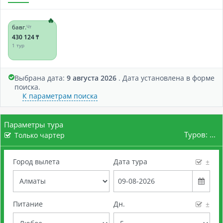
6
авг.
Чт
430 124
₸
1 тур
Выбрана дата:
9 августа 2026
. Дата установлена в форме
поиска.
К параметрам поиска
Параметры тура
Туров:
...
Только чартер
Город вылета
Дата тура
±
Питание
Дн.
±