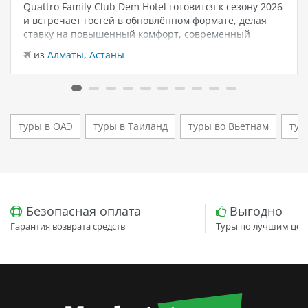
Quattro Family Club Dem Hotel готовится к сезону 2026
и встречает гостей в обновлённом формате, делая
ставку на повышенный комфорт, современный
дизайн и атмосферу спокойного семейного отдыха у
из
Алматы
,
Астаны
моря. Отель остаётся популярным выбором для тех,
кто ищет семейный отель в…
туры в ОАЭ
туры в Таиланд
туры во Вьетнам
тур
Безопасная оплата
Выгодно
Гарантия возврата средств
Туры по лучшим цен