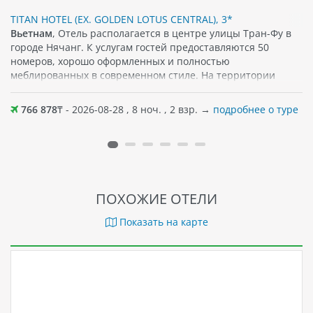
TITAN HOTEL (EX. GOLDEN LOTUS CENTRAL), 3*
Вьетнам
, Отель располагается в центре улицы Тран-Фу в
городе Нячанг. К услугам гостей предоставляются 50
номеров, хорошо оформленных и полностью
меблированных в современном стиле. На территории
отеля есть открытый бассейн с отличным видом на город.
Поблизости не только магазины, кафе и рестораны, но и
766 878
₸ - 2026-08-28 , 8 ноч. , 2 взр. →
подробнее о туре
песчаный пляж прямо через дорогу от отеля. Также рядом
— Башня Лотос, Торговый центр Nha Trang Centre и Музей
провинции Кханьхоа.
ПОХОЖИЕ ОТЕЛИ
Показать на карте