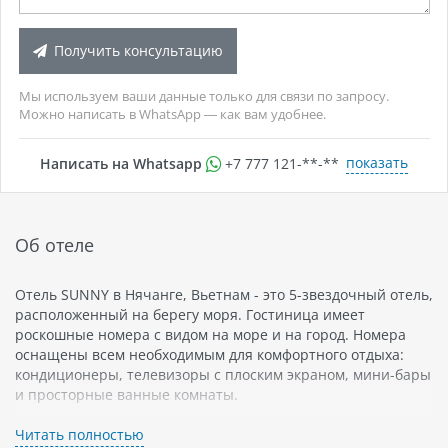
Получить консультацию
Мы используем ваши данные только для связи по запросу.
Можно написать в WhatsApp — как вам удобнее.
показать
Написать на Whatsapp
+7 777 121-**-**
Об отеле
Отель SUNNY в Нячанге, Вьетнам - это 5-звездочный отель,
расположенный на берегу моря. Гостиница имеет
роскошные номера с видом на море и на город. Номера
оснащены всем необходимым для комфортного отдыха:
кондиционеры, телевизоры с плоским экраном, мини-бары
и просторные ванные комнаты.
SUNNY - это идеальное место для спокойного и
Читать полностью