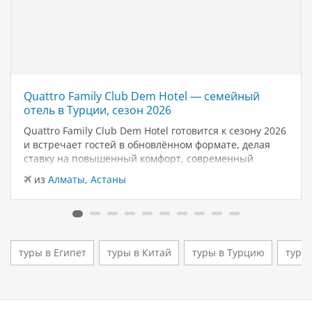
Quattro Family Club Dem Hotel — семейный
отель в Турции, сезон 2026
Quattro Family Club Dem Hotel готовится к сезону 2026
и встречает гостей в обновлённом формате, делая
ставку на повышенный комфорт, современный
дизайн и атмосферу спокойного семейного отдыха у
из
Алматы
,
Астаны
моря. Отель остаётся популярным выбором для тех,
кто ищет семейный отель в…
туры в Египет
туры в Китай
туры в Турцию
туры