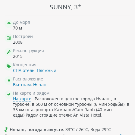
SUNNY, 3*
До моря
70 м
Построен
2008
Реконструкция
2015
Концепция
СПА отель
,
Пляжный
Расположение
Вьетнам
,
Нячанг
На карте и рядом
На карте
Расположен в центре города Нячанг, в
турзоне, в 500 м от основной турзоны (6 мин ходьбы), в
35 км от аэропорта Камрань/Cam Ranh (40 мин
езды).Рядом стоящие отели: An Vista Hotel.
Нячанг, погода в августе
: 33°C / 26°C, Вода 29°C -