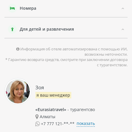
Гостям отеля ART BOUTIQUE будет интересно посетить
Номера
достопримечательности города Нячанг. Этот регион
славится своим пляжем с чистым белым песком и
прозрачной водой. Здесь можно заняться подводным
плаванием, катанием на водных лыжах и другими водными
Для детей и развлечения
видами спорта. Также можно посетить музеи, рынки и
храмы.
В целом, отель ART BOUTIQUE – это отличное место для
Информация об отеле автоматизирована с помощью ИИ,
туристов, которые хотят насладиться комфортом и
возможны неточности.
удобствами в центре города Нячанг.
* Гарантию возврата средств, смотрите при заключении договора
с турагентством.
Зоя
я ваш менеджер
«Eurasiatravel»
- турагентсво
Алматы
показать
+7 777 121-**-**