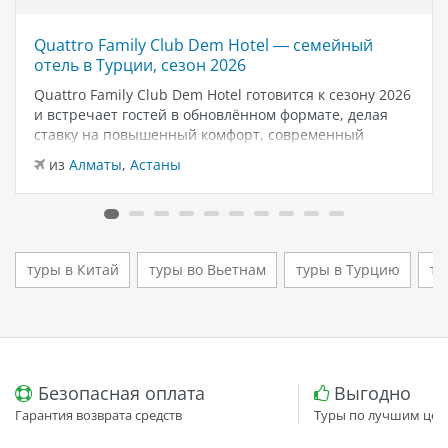
Quattro Family Club Dem Hotel — семейный
отель в Турции, сезон 2026
Quattro Family Club Dem Hotel готовится к сезону 2026
и встречает гостей в обновлённом формате, делая
ставку на повышенный комфорт, современный
дизайн и атмосферу спокойного семейного отдыха у
из
Алматы
,
Астаны
моря. Отель остаётся популярным выбором для тех,
кто ищет семейный отель в…
туры в Китай
туры во Вьетнам
туры в Турцию
ту
Безопасная оплата
Выгодно
Гарантия возврата средств
Туры по лучшим цен