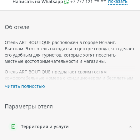
показать
Написать на Whatsapp
+7 777 121-**-**
Об отеле
Отель ART BOUTIQUE расположен в городе Нячанг,
Вьетнам. Этот отель находится в центре города, что делает
его удобным для туристов, которые хотят посетить
местные достопримечательности и магазины.
Отель ART BOUTIQUE предлагает своим гостям
комфортабельные номера с кондиционером и бесплатным
Wi-Fi. В каждом номере есть такие удобства, как телевизор
Читать полностью
с плоским экраном, сейф и мини-бар. В ванных комнатах
есть душевые кабины и бесплатные туалетно-
косметические принадлежности.
Параметры отеля
Гости отеля ART BOUTIQUE могут наслаждаться
различными услугами и удобствами. Отель имеет фитнес-
центр, спа-салон, ресторан и бар. Также здесь можно
Территория и услуги
организовать конференции и встречи.