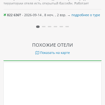
территории отеля есть открытый бассейн. Работает
ресторан, где по утрам гости могут насладиться завтраком,
а также попробовать блюда вьетнамской кухни. Различные
822 636
₸ - 2026-09-14 , 8 ноч. , 2 взр. →
подробнее о туре
напитки и блюда ждут гостей и в кофейне отеля. Среди
прочих удобств различные спа-процедуры, массаж, сауна,
тренажерный зал. Поблизости — кафе и магазины.
Хороший вариант отдыха как вдвоем, так и семьей; для
детей есть игровая зона.
ПОХОЖИЕ ОТЕЛИ
Показать на карте