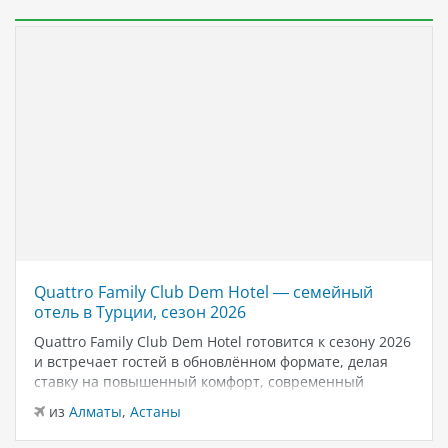
Quattro Family Club Dem Hotel — семейный
отель в Турции, сезон 2026
Quattro Family Club Dem Hotel готовится к сезону 2026
и встречает гостей в обновлённом формате, делая
ставку на повышенный комфорт, современный
дизайн и атмосферу спокойного семейного отдыха у
из
Алматы
,
Астаны
моря. Отель остаётся популярным выбором для тех,
кто ищет семейный отель в…