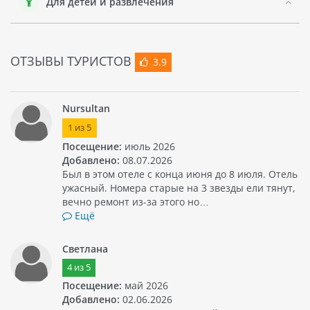
Для детей и развлечения
виды растительности на островах и в национальном
парке.
В целом, отель MAJESTIC PREMIUM является отличным
ОТЗЫВЫ ТУРИСТОВ
3.9
выбором для тех, кто хочет провести свой отпуск в
комфорте на прекрасном курорте Нячанг.
Nursultan
1
из
5
Посещение:
июль 2026
Добавлено:
08.07.2026
Был в этом отеле с конца июня до 8 июля. Отель
ужасный. Номера старые на 3 звезды ели тянут,
вечно ремонт из-за этого но…
Ещё
Светлана
4
из
5
Посещение:
май 2026
Добавлено:
02.06.2026