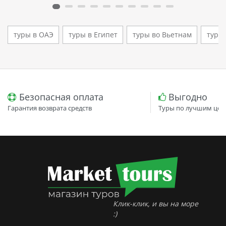
туры в ОАЭ
туры в Египет
туры во Вьетнам
туры
Безопасная оплата
Выгодно
Гарантия возврата средств
Туры по лучшим цен
Клик-клик, и вы на море
:)