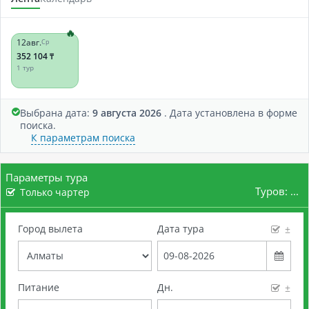
12
авг.
Ср
352 104
₸
1 тур
Выбрана дата:
9 августа 2026
. Дата установлена в форме
поиска.
К параметрам поиска
Параметры тура
Туров:
...
Только чартер
Город вылета
Дата тура
±
Питание
Дн.
±