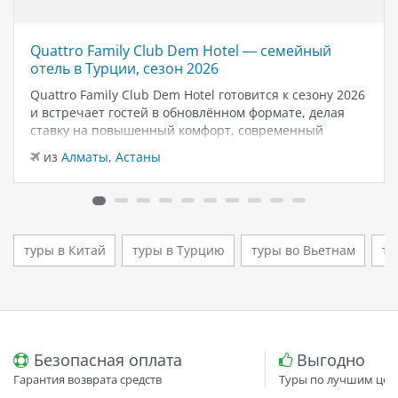
Quattro Family Club Dem Hotel — семейный
отель в Турции, сезон 2026
Quattro Family Club Dem Hotel готовится к сезону 2026
и встречает гостей в обновлённом формате, делая
ставку на повышенный комфорт, современный
дизайн и атмосферу спокойного семейного отдыха у
из
Алматы
,
Астаны
моря. Отель остаётся популярным выбором для тех,
кто ищет семейный отель в…
туры в Китай
туры в Турцию
туры во Вьетнам
ту
Безопасная оплата
Выгодно
Гарантия возврата средств
Туры по лучшим цен