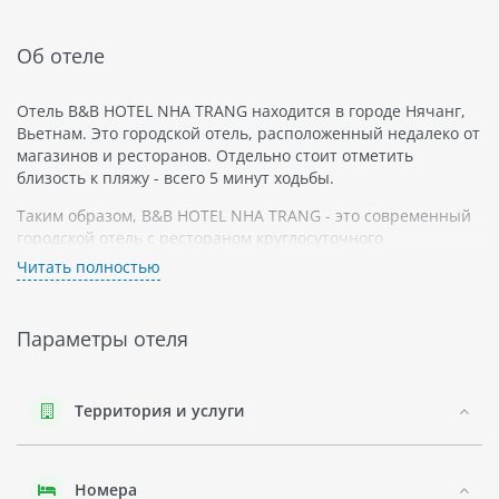
Об отеле
Отель B&B HOTEL NHA TRANG находится в городе Нячанг,
Вьетнам. Это городской отель, расположенный недалеко от
магазинов и ресторанов. Отдельно стоит отметить
близость к пляжу - всего 5 минут ходьбы.
Таким образом, B&B HOTEL NHA TRANG - это современный
городской отель с рестораном круглосуточного
обслуживания и фитнес-центром. Он находится всего в 5
Читать полностью
минутах ходьбы от пляжа и предоставляет возможность
заказать завтрак в номер. Гости могут пользоваться
услугой прачечной, парковкой и арендой автомобилей.
Параметры отеля
Территория и услуги
Номера