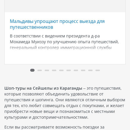
Мальдивы упрощают процесс выезда для
путешественников
В соответствии с видением президента д-ра
Мохамеда Муиззу по улучшению опыта путешествий,
генеральный контролер иммиграционной службы
Мальдив Мохамед Шамаан Вахид объявил, что с 15
августа 2024 года всем выезжающим с Мальдив
путешественникам больше не нужно будет заполнять
форму «Декларация путешественника».…
Шоп-туры на Сейшелы из Караганды
– это путешествия,
которые позволяют объединить удовольствие от
путешествия и шопинга. Они являются отличным выбором
для тех, кто любит совмещать отдых с покупками, и желает
приобрести новые вещи и познакомиться с местными
культурами и достопримечательностями.
Если вы рассматриваете возможность поездки за