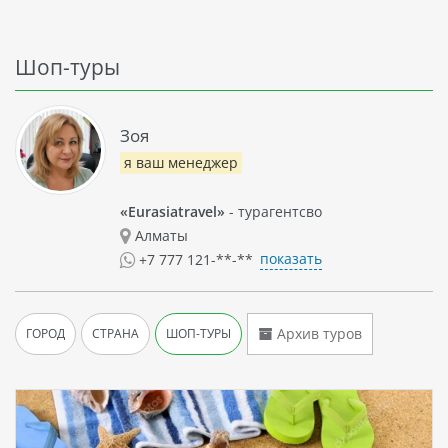
Шоп-туры
Зоя
я ваш менеджер
«Eurasiatravel»
- турагентсво
Алматы
показать
+7 777 121-**-**
Архив туров
ГОРОД
СТРАНА
ШОП-ТУРЫ