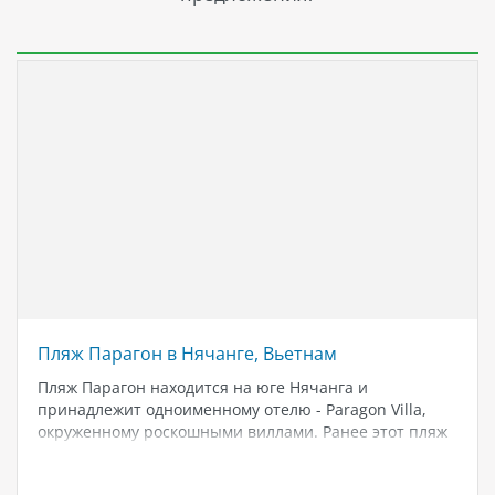
Пляж Парагон в Нячанге, Вьетнам
Пляж Парагон находится на юге Нячанга и
принадлежит одноименному отелю - Paragon Villa,
окруженному роскошными виллами. Ранее этот пляж
был мариной для яхт, поэтому вода иногда
застаивается, но за его чистотой следят, и туристы не