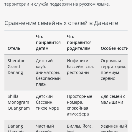
территории и служба поддержки на русском языке.
Сравнение семейных отелей в Дананге
Что
Что
понравится
понравится
Отель
детям
родителям
Особенности
Sheraton
Детский
Инфинити-
Огромная
Grand
клуб,
бассейн, спа,
территория,
Danang
аниматоры,
рестораны
премиум-
безопасный
сервис
пляж
Shilla
Детский
Просторные
Для семей с
Monogram
бассейн,
номера,
малышами
Quangnam
тихое море
спокойная
атмосфера
Danang
Частный
Виллы, йога,
Уединённый
Marriott
бассейн,
'всё
комфорт