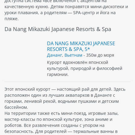
доступна система «всё включено» с акцентом на
качественную кухню. Детям понравятся мини-дискотеки и
уроки плавания, а родителям — SPA-центр и йога на
пляже.
Da Nang Mikazuki Japanese Resorts & Spa
DA NANG MIKAZUKI JAPANESE
RESORTS & SPA, 5*
Дананг
,
Вьетнам
- 350м до моря
Курорт вдохновлён японской
культурой, природой и философией
гармонии.
Этот японский курорт — настоящий рай для детей. Здесь
расположен один из лучших аквапарков в Дананге с
горками, ленивой рекой, водными пушками и детским
бассейном.
На территории также есть мини-поезд, игровые залы,
мастер-классы по японской культуре, зона аниме и
роботов. Все развлечения созданы с упором на
безопасность. Для родителей — термальные ванны в