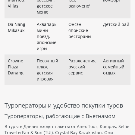
Villas
детское
включено'
меню
Da Nang
Аквапарк,
Онсэн,
Детский рай
Mikazuki
мини-
японские
поезд,
рестораны
японские
игры
Crowne
Песочный
Развлечения,
Активный
Plaza
пляж,
русский
семейный
Danang
детская
сервис
отдых
игровая
Туроператоры и удобство покупки туров
Туроператоры, работающие с Вьетнамом
В туры в Дананг входят пакеты от Anex Tour, Kompas, Selfie
Travel и Fan & Sun (TUI), Crystal Bay Kazakhstan. Они