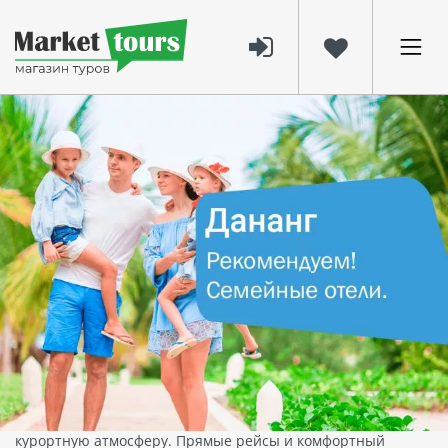
5667
05 июнь 2025
Лучшие отели Дананга для летнего
отдыха с детьми
Почему стоит выбрать Дананг для
семейного отпуска
Дананг — один из лучших курортов Вьетнама, когда речь
идёт о семейном отдыхе. Здесь чистые пляжи, тёплый
океан и множество отелей, ориентированных на семьи с
детьми. Курорт расположен в центральной части страны,
сочетая в себе инфраструктуру большого города и
курортную атмосферу. Прямые рейсы и комфортный