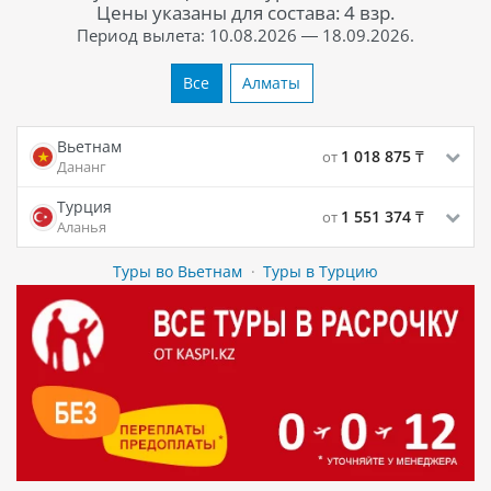
Цены указаны для состава: 4 взр.
Период вылета: 10.08.2026 — 18.09.2026.
Все
Алматы
Вьетнам
1 018 875
₸
от
Дананг
Турция
1 551 374
₸
от
Аланья
Туры во Вьетнам
·
Туры в Турцию