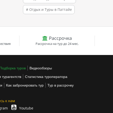
# Отдых и Туры в Паттайе
Рассрочка
ествия
Рассрочка на тур до 24 мес.
Подборка туров
Видеообзоры
 турагентств
Статистика туроператора
ти
Как забронировать тур
Тур в рассрочку
сь к нам
gram
Youtube