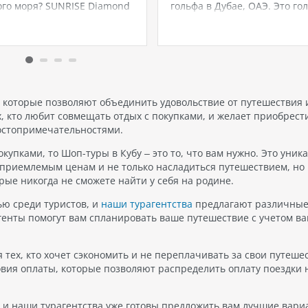
го моря? SUNRISE Diamond
гольфа в Дубае, ОАЭ. Это го
Resort 5* в Шарм-эль-
поле было создано
— это место, где ваша
профессиональным гольфис
 о совершенном отдыхе
Эрни Элсом, известным такж
 реальностью. Этот
Большой Легс или The Big Ea
шный отель,
Поле расположено в живоп
ложенный в живописном
окружении и предлагает…
 Эль-Хадаба, предлагает
, которые позволяют объединить удовольствие от путешествия 
взойденные условия для…
, кто любит совмещать отдых с покупками, и желает приобрест
остопримечательностями.
купками, то Шоп-туры в Кубу – это то, что вам нужно. Это уник
приемлемым ценам и не только насладиться путешествием, но
рые никогда не сможете найти у себя на родине.
ю среди туристов, и
наши турагентства
предлагают различны
енты помогут вам спланировать ваше путешествие с учетом в
 тех, кто хочет сэкономить и не переплачивать за свои путеше
вия оплаты, которые позволяют распределить оплату поездки 
в, и наши турагентства уже готовы предложить вам лучшие вари