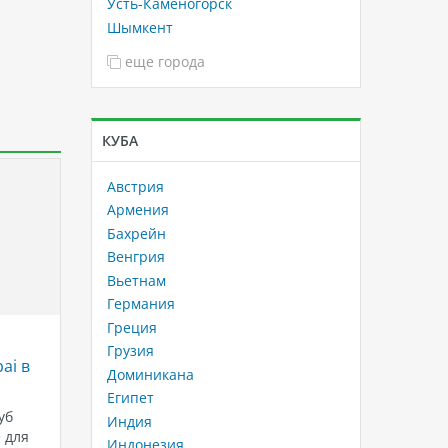
Усть-Каменогорск
Шымкент
еще города
КУБА
Австрия
Армения
Бахрейн
Венгрия
Вьетнам
Германия
Греция
и
Отели 2023 - 2024 после
Туры в 
Грузия
ai в
реновации, часть 3
маршру
Доминикана
В гостиничной сфере каждый год
Катар –
Египет
уб
приносит свои собственные
которое
Индия
 для
вызовы и возможности для
туристо
Индонезия