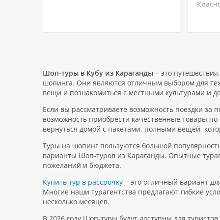
й
перспективы на улучшение. Не
Красно
и
исключением стали и 2023-2024
Beach 
 и
годы: множество отелей по всему
Шейхе 
то
миру обратили внимание на
мечта
его
необходимость проведения
станет
ю
реноваций и обновлений, чтобы
роско
. В
привлечь и удержать гостей.
распо
Реновация в…
районе
Шоп-туры в Кубу из Караганды
– это путешествия
ых
непре
шопинга. Они являются отличным выбором для тех
…
вещи и познакомиться с местными культурами и д
Если вы рассматриваете возможность поездки за по
возможность приобрести качественные товары по 
вернуться домой с пакетами, полными вещей, кото
Туры на шопинг пользуются большой популярность
варианты Шоп-туров из Караганды. Опытные тураг
пожеланий и бюджета.
Купить тур в рассрочку
– это отличный вариант для
Многие наши турагентства предлагают гибкие усло
несколько месяцев.
В 2026 году Шоп-туры будут доступны для туристо