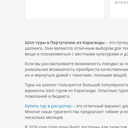
opping
зависимости от выбранной
встреч
декабря
категории, условия проживания и
формат
5 года.
цены могут значительно
повыш
о этот
отличаться, поэтому
совре
диозным
предоставляются
спокой
ю
дополнительные услуги по
моря. 
рый…
требованию гостей. Одной из
выборо
таких услуг является
семей
Шоп-туры в Португалию из Караганды
– это путе
«дополнительное спальное
шопинга. Они являются отличным выбором для тех
место». При бронировании
вещи и познакомиться с местными культурами и д
номера указывается…
Если вы рассматриваете возможность поездки за по
уникальная возможность приобрести качественные
но и вернуться домой с пакетами, полными вещей, 
Туры на шопинг пользуются большой популярность
варианты Шоп-туров из Караганды. Опытные тураг
пожеланий и бюджета.
Купить тур в рассрочку
– это отличный вариант для
Многие наши турагентства предлагают гибкие усло
несколько месяцев.
В 2026 году Шоп-туры будут доступны для туристо