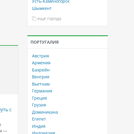
Усть-Каменогорск
Шымкент
еще города
ПОРТУГАЛИЯ
Австрия
Армения
Бахрейн
Венгрия
Вьетнам
Германия
Греция
Круизный лайнер - MSC
Пляж К
Грузия
уть с
Bellissima
Таилан
Доминикана
MSC Bellissima - это современный
На запа
Египет
е
и роскошный лайнер компании
Пхукет 
Индия
ым —
MSC Cruises, класса MSC
Ката на
Индонезия