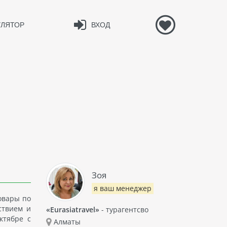
УЛЯТОР
ВХОД
Зоя
я ваш менеджер
овары по
ствием и
«Eurasiatravel»
- турагентсво
ктябре с
Алматы