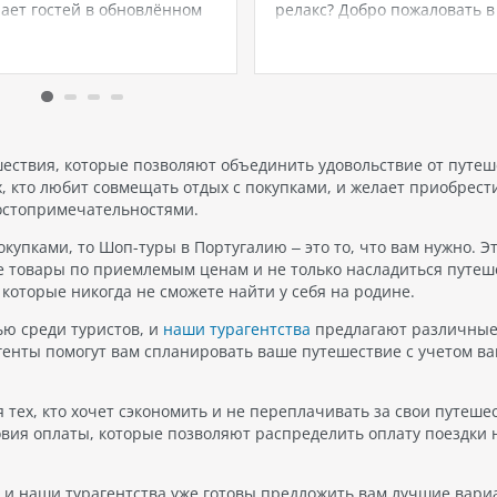
ает гостей в обновлённом
релакс? Добро пожаловать в
е, делая ставку на
Пхукета с аквапарком! Это
енный комфорт,
сочетание лазурного моря,
менный дизайн и атмосферу
захватывающих водных горо
ного семейного отдыха у
уюта тропического курорта.
Отель остаётся популярным
отели особенно популярны 
м для тех, кто ищет
туристов из Казахстана — с
ный отель в…
прямыми…
шествия, которые позволяют объединить удовольствие от путеш
, кто любит совмещать отдых с покупками, и желает приобрест
остопримечательностями.
купками, то Шоп-туры в Португалию – это то, что вам нужно. Э
 товары по приемлемым ценам и не только насладиться путеш
которые никогда не сможете найти у себя на родине.
ю среди туристов, и
наши турагентства
предлагают различны
енты помогут вам спланировать ваше путешествие с учетом в
 тех, кто хочет сэкономить и не переплачивать за свои путеше
вия оплаты, которые позволяют распределить оплату поездки 
в, и наши турагентства уже готовы предложить вам лучшие вари