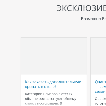
ЭКСКЛЮЗИ
Возможно Ва
валь
Как заказать дополнительную
Quatt
ет в
кровать в отеле?
— сем
сезон
Категории номеров в отелях
х СМИ,
обычно соответствуют общему
Quattr
ь
спросу постояльцев. В
готови