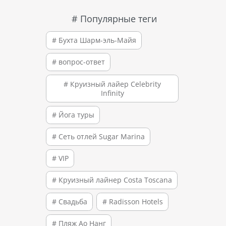
# Популярные теги
# Бухта Шарм-эль-Майя
# вопрос-ответ
# Круизный лайер Celebrity
Infinity
# Йога туры
# Сеть отлей Sugar Marina
# VIP
# Круизный лайнер Costa Toscana
# Свадьба
# Radisson Hotels
# Пляж Ао Нанг