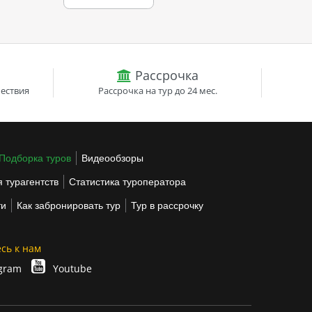
Рассрочка
ествия
Рассрочка на тур до 24 мес.
Подборка туров
Видеообзоры
 турагентств
Статистика туроператора
ти
Как забронировать тур
Тур в рассрочку
сь к нам
gram
Youtube