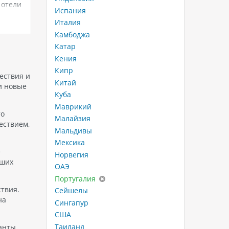
 отели
Meraviglia, который предлагает
которое
Испания
множество программ и услуг для
длину. 
Италия
пассажиров всех возрастов и
варьируе
Камбоджа
к и
интересов. Рекомендуется этот
зависим
 Такие
лайнер для тех, кто хочет
Берег п
Катар
среди
насладиться роскошью и
который
Кения
комфортом во время круиза.…
Кипр
ествия и
Китай
и новые
Куба
Маврикий
то
Малайзия
ествием,
Мальдивы
Мексика
е
Норвегия
аших
ОАЭ
Португалия
ствия.
Сейшелы
на
Сингапур
США
Таиланд
анты.