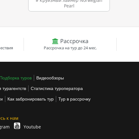
# Круизный лайнер Norwegian
Pearl
Рассрочка
ествия
Рассрочка на тур до 24 мес.
Подборка туров
Видеообзоры
 турагентств
Статистика туроператора
ти
Как забронировать тур
Тур в рассрочку
сь к нам
gram
Youtube