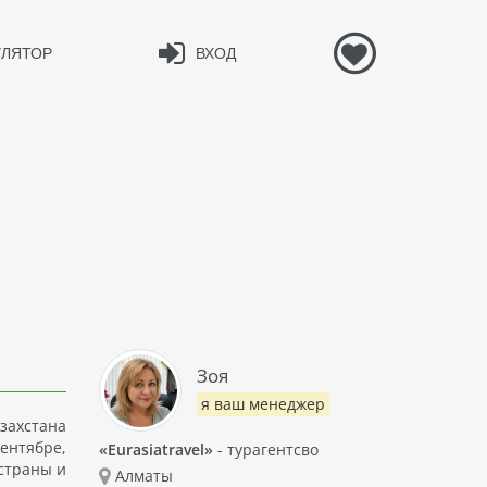
УЛЯТОР
ВХОД
Зоя
я ваш менеджер
захстана
ентябре,
«Eurasiatravel»
- турагентсво
 страны и
Алматы