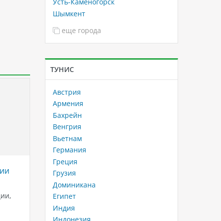
Усть-Каменогорск
Шымкент
еще города
ТУНИС
Австрия
Армения
Бахрейн
Венгрия
Вьетнам
Германия
Греция
лии
Cеть отелей Alibey Hotels &
Где отд
Грузия
Resorts в Турции!
апреле
Доминикана
ии,
Идеальное сочетание роскоши,
Отпуск 
Египет
комфорта и турецкого
приключ
Индия
ых
гостеприимства. Сеть отелей
это вре
Индонезия