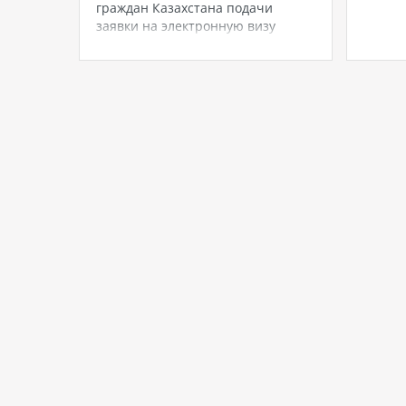
аты с
граждан Казахстана подачи
комфо
я с 15
заявки на электронную визу
путеше
 рай
(eVisa) перед поездкой. eVisa – это
Сеть б
ляжами,
цифровая виза, которую можно
Конрад
ми и
оформить в режиме онлайн, и в
Кросби
острове
большинстве случаев она
стала
дные
высылается на электронную почту
заявителя. Сроки рассмотрения,
сборы и…