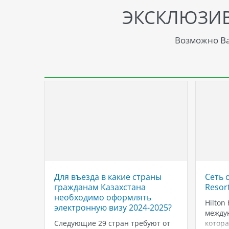
ЭКСКЛЮЗИ
Возможно Ва
а
Для въезда в какие страны
Сеть 
ы:
гражданам Казахстана
Resor
необходимо оформлять
Hilton 
электронную визу 2024-2025?
нама,
междун
ои
Следующие 29 стран требуют от
котора