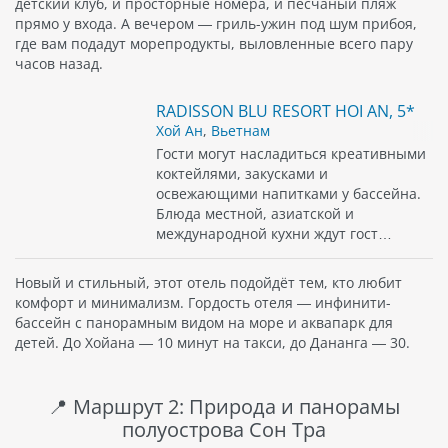
детский клуб, и просторные номера, и песчаный пляж
прямо у входа. А вечером — гриль-ужин под шум прибоя,
где вам подадут морепродукты, выловленные всего пару
часов назад.
RADISSON BLU RESORT HOI AN, 5*
Хой Ан
,
Вьетнам
Гости могут насладиться креативными
коктейлями, закусками и
освежающими напитками у бассейна.
Блюда местной, азиатской и
международной кухни ждут гост…
Новый и стильный, этот отель подойдёт тем, кто любит
комфорт и минимализм. Гордость отеля — инфинити-
бассейн с панорамным видом на море и аквапарк для
детей. До Хойана — 10 минут на такси, до Дананга — 30.
📍 Маршрут 2: Природа и панорамы
полуострова Сон Тра