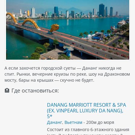
А если захочется городской суеты — Дананг никогда не
спит. Рынки, вечерние круизы по реке, шоу на Драконовом
мосту, бары на крышах — скучно не будет.
🏨 Где остановиться:
DANANG MARRIOTT RESORT & SPA
(EX. VINPEARL LUXURY DA NANG),
5*
Дананг
,
Вьетнам
- 200м до моря
Состоит из главного 6-этажного здания