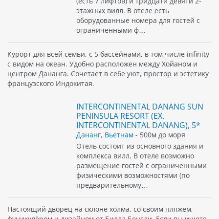
(есть 7 лифтов) и тридцати девяти 2-
этажных вилл. В отеле есть
оборудованные номера для гостей с
ограниченными ф…
Курорт для всей семьи, с 5 бассейнами, в том числе infinity
с видом на океан. Удобно расположен между Хойаном и
центром Дананга. Сочетает в себе уют, простор и эстетику
французского Индокитая.
INTERCONTINENTAL DANANG SUN
PENINSULA RESORT (EX.
INTERCONTINENTAL DANANG), 5*
Дананг
,
Вьетнам
- 500м до моря
Отель состоит из основного здания и
комплекса вилл. В отеле возможно
размещение гостей с ограниченными
физическими возможностями (по
предварительному…
Настоящий дворец на склоне холма, со своим пляжем,
фуникулёром и дизайном от Билла Бенсли. Если вы ищете