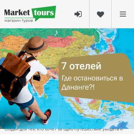
3331
15 апр 2025
Где остановиться в Дананге: 7 лучших
отелей рядом с
достопримечательностями +
маршруты 2025
Дананг, Вьетнам — где остановиться,
чтобы всё успеть и ничего не пропустить
Дананг — это не просто город. Это точка соприкосновения
природы, древней культуры и пляжного отдыха. Он словно
создан для тех, кто хочет за одно путешествие увидеть и