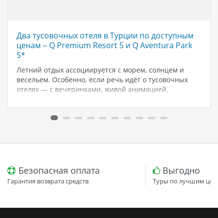
Два тусовочных отеля в Турции по доступным
ценам – Q Premium Resort 5 и Q Aventura Park
5*
Летний отдых ассоциируется с морем, солнцем и
весельем. Особенно, если речь идёт о тусовочных
отелях — с вечеринками, живой анимацией,
коктейлями и атмосферой праздника 24/7. В 2025 году
два отеля в Турции выделяются среди прочих своей
атмосферой, комфортом и доступной…
Безопасная оплата
Выгодно
Гарантия возврата средств
Туры по лучшим цен