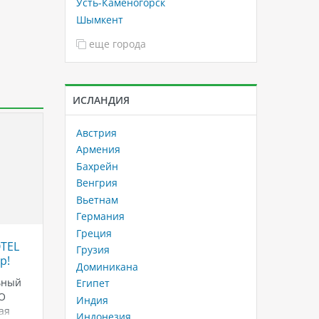
Усть-Каменогорск
Шымкент
еще города
ИСЛАНДИЯ
Австрия
Армения
Бахрейн
Венгрия
Вьетнам
Германия
Греция
OTEL
IC Hotels Residence: Ваш
Круиз 
Грузия
р!
роскошный отдых начинается
Персид
Доминикана
здесь!
World 
ьный
Египет
2026/2
O
Отель расположен в самом сердце
Индия
ая
Анталии, окруженный
Планиру
Индонезия