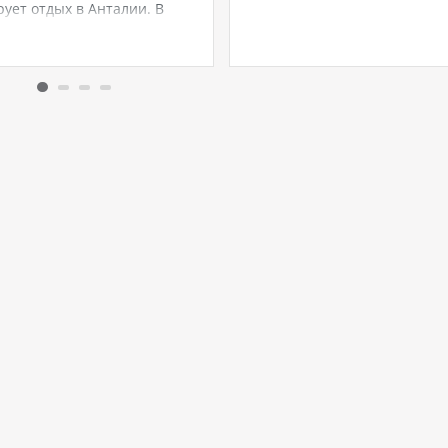
ует отдых в Анталии. В
деталь создана для вашего
е открываются яркие и
максимального комфорта и
туальные новинки, каждая
удовольствия. LAGO HOTEL 5
орых предлагает
расположен в живописном
льный опыт — от семейных
посёлке Титренголь всего в 
ечений с любимыми
от удивительного города Си
и до элитного уединения
егу Средиземного моря.