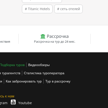
# Titanic Hotels
# сеть отелей
Рассрочка
ествия
Рассрочка на тур до 24 мес.
Подборка туров
Видеообзоры
 турагентств
Статистика туроператора
ти
Как забронировать тур
Тур в рассрочку
сь к нам
gram
Youtube