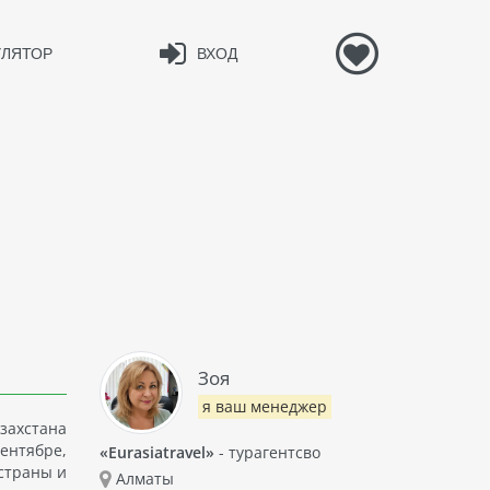
УЛЯТОР
ВХОД
Зоя
я ваш менеджер
захстана
ентябре,
«Eurasiatravel»
- турагентсво
 страны и
Алматы