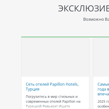
ЭКСКЛЮЗИ
Возможно Ва
ns
Сеть отелей Papillon Hotels,
Самые
рции
Tурция
года 
впеча
otels
Погрузитесь в мир стильных и
я
современных отелей Papillon на
2025 г
 была
Турецкой Ривьере! Ищете
особен