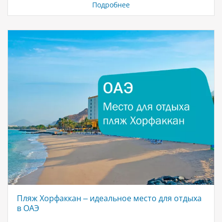
Пляжный отдых Абу-Даби славится своими
Подробнее
великолепными курортами, где можно наслаждаться
солнцем и голубым морем. Посетите Saadiyat Beach
Club — это идеальное место для тех, кто ценит
атмосферу праздника и первоклассное обслуживание.
Для семейного отдыха подойдут пляжи с мягким
песком и спокойной водой, где дети могут играть в
полной безопасности. Развлечения для всей семьи
Аквапарки и аттракционы.…
Пляж Хорфаккан – идеальное место для отдыха
в ОАЭ