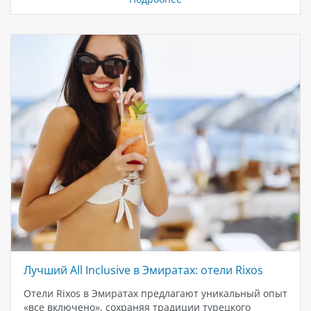
Дубая Deep Dive Dubai В Дубае находится самый
глубокий бассейн для дайвинга в мире – Deep Dive
Dubai. Это уникальное место привлекает как
профессиональных дайверов, так и новичков,
стремящихся погрузиться в удивительный подводный
мир. Sky Views Dubai Для любителей острых
ощущений стоит посетить стеклянный…
Лучший All Inclusive в Эмиратах: отели Rixos
Отели Rixos в Эмиратах предлагают уникальный опыт
«все включено», сохраняя традиции турецкого