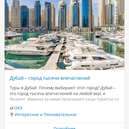
за экзотическими рыбами, акулами и другими
морскими обитателями. Погрузитесь в магический
мир подводной жизни и узнайте…
Дубай – город тысячи впечатлений
Туры в Дубай: Почему выбирают этот город? Дубай –
это город тысячи впечатлений на любой вкус и
бюджет. Именно за ними приезжают сюда туристы со
всего мира. В этой статье мы рассмотрим
ОАЭ
разнообразие предложений, которые ждут вас в
Интересное и Познавательное
Дубае, а также дадим полезные советы по
бронированию туров в Дубай из Алматы и Астаны.
Лучшие туристические достопримечательности
Подробнее