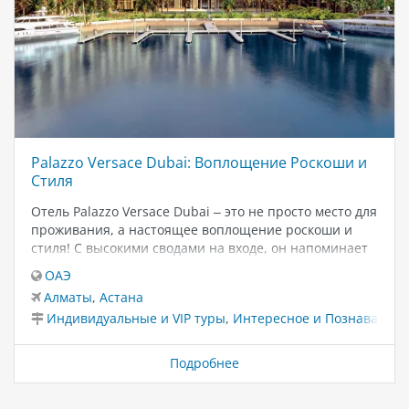
Palazzo Versace Dubai: Воплощение Роскоши и
Стиля
Отель Palazzo Versace Dubai – это не просто место для
проживания, а настоящее воплощение роскоши и
стиля! С высокими сводами на входе, он напоминает
сказочный замок, привлекая взгляды своим
ОАЭ
великолепием. Каждый уголок этого отеля пронизан
Алматы
,
Астана
атмосферой итальянского изыска, вдохновленного
Индивидуальные и VIP туры
,
Интересное и Познаватель
брендом Versace. С 215 номерами и люксами, а также
169 резиденциями, отель предлагает проживание,
поражающее своей изысканностью. Palazzo Versace
Подробнее
Dubai – это целый мир, где каждая деталь сделана с
любовью и вниманием к дизайну. Удобное