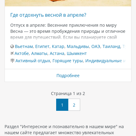
Где отдохнуть весной в апреле?
Отпуск в апреле: Весенние приключения по миру
Весна — это время пробуждения природы и отличное
время для путешествий. Если вы планируете свой
отпуск в апреле, то мы подготовили для вас список
Вьетнам
,
Египет
,
Катар
,
Мальдивы
,
ОАЭ
,
Таиланд
,
Турци
потрясающих мест, куда можно отправиться на
Актобе
,
Алматы
,
Астана
,
Шымкент
отдых. Давайте рассмотрим несколько вариантов в
Активный отдых
,
Горящие туры
,
Индивидуальные и VIP 
разных уголках мира. Турция Турция — это страна,
где в апреле уже начинает наступать теплое
весеннее время. Стамбул, известный своими
Подробнее
историческими достопримечательностями,
предлагает приятные прогулки по улочкам и
посещение величественных мечетей. А если вы
Страница 1 из 2
предпочитаете пляжный отдых, то курорты на
побережье Эгейского и Средиземного морей, такие
1
2
как Анталья и Бодрум, радуют теплой погодой и
чистыми пляжами. Туры…
Раздел "Интересное и познавательно в нашем мире" на
нашем сайте предлагает множество увлекательных