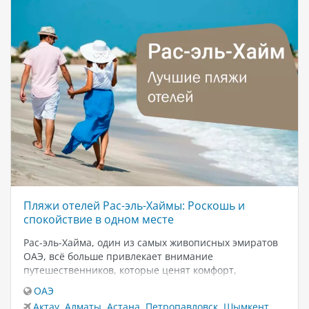
Пляжи отелей Рас-эль-Хаймы: Роскошь и
спокойствие в одном месте
Рас-эль-Хайма, один из самых живописных эмиратов
ОАЭ, всё больше привлекает внимание
путешественников, которые ценят комфорт,
природную красоту и первоклассный сервис. Эмират
ОАЭ
славится своей протяжённой береговой линией
Актау
,
Алматы
,
Астана
,
Петропавловск
,
Шымкент