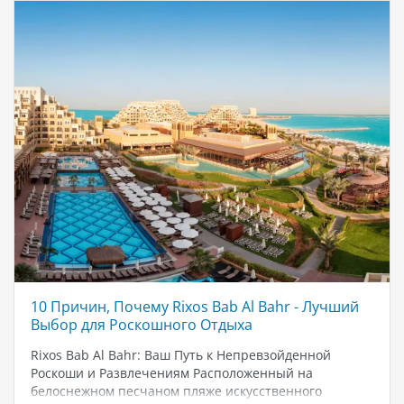
расположение в историческом районе Дубай-Крик
делает его идеальным местом для вашего
пребывания. Отель находится всего в 8 минутах езды
от торгового центра Dubai Mall и центра…
10 Причин, Почему Rixos Bab Al Bahr - Лучший
Выбор для Роскошного Отдыха
Rixos Bab Al Bahr: Ваш Путь к Непревзойденной
Роскоши и Развлечениям Расположенный на
белоснежном песчаном пляже искусственного