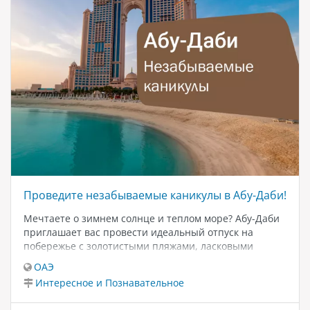
Проведите незабываемые каникулы в Абу-Даби!
Мечтаете о зимнем солнце и теплом море? Абу-Даби
приглашает вас провести идеальный отпуск на
побережье с золотистыми пляжами, ласковыми
волнами и комфортной температурой круглый год.
ОАЭ
Здесь вас ждут просторные пляжи с первоклассным
Интересное и Познавательное
сервисом, уютные семейные отели и насыщенная
программа развлечений для взрослых и детей.