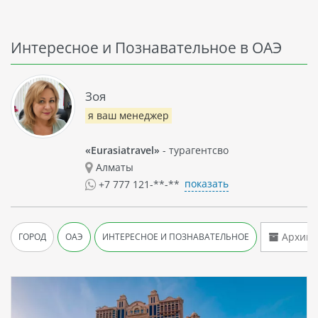
Интересное и Познавательное в ОАЭ
Зоя
я ваш менеджер
«Eurasiatravel»
- турагентсво
Алматы
показать
+7 777 121-**-**
Архив 
ГОРОД
ОАЭ
ИНТЕРЕСНОЕ И ПОЗНАВАТЕЛЬНОЕ