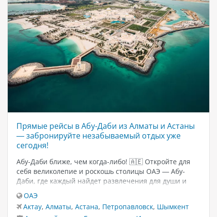
Прямые рейсы в Абу-Даби из Алматы и Астаны
— забронируйте незабываемый отдых уже
сегодня!
Абу-Даби ближе, чем когда-либо! 🇦🇪 Откройте для
себя великолепие и роскошь столицы ОАЭ — Абу-
Даби, где каждый найдет развлечения для души и
всей семьи. Это город, где уникальные впечатления
ОАЭ
сочетаются с современными удобствами, и где отдых
Актау
,
Алматы
,
Астана
,
Петропавловск
,
Шымкент
становится настоящим приключением. 🎢 Мечтаете