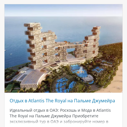
Real Madrid. Hala Madrid Coaster: Оригинальная
деревянная горка, посвященная знаковым победам
команды. 🍱 Рестораны и Еда Парк предлагает
разнообразие еды и напитков: Ресторан Hala Madrid
Кафе Academy Фудтраки и…
Отдых в Atlantis The Royal на Пальме Джумейра
Идеальный отдых в ОАЭ: Роскошь и Мода в Atlantis
The Royal на Пальме Джумейра Приобретите
эксклюзивный тур в ОАЭ и забронируйте номер в