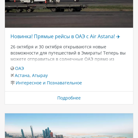
Новинка! Прямые рейсы в ОАЭ с Air Astana! ✈️
26 октября и 30 октября открываются новые
возможности для путешествий в Эмираты! Теперь вы
можете отправиться в солнечные ОАЭ прямо из
Атырау и Астаны.🛫 Прямой рейс из Атырау: * Старт
ОАЭ
26 октября. * Рейсы будут выполняться дважды в
Астана
,
Атырау
неделю — по понедельникам и субботам. * Время в
Интересное и Познавательное
пути — всего 4 часа!🛫 Прямой рейс из Астаны: *
Стартует с 30 октября. * Полеты два раза в неделю —
по средам и субботам. * Продолжительность полета
Подробнее
туда — 5 часов 10 минут, обратно — 4 часа 55
минут.Туры уже доступны в онлайн
системеПланируйте своё путешествие в ОАЭ!