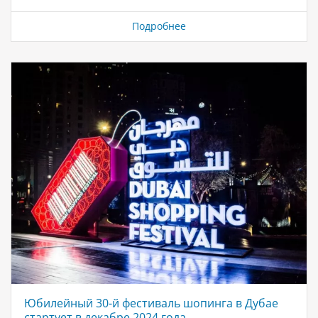
происхождения. Величие мечети и ее неповторимая
красота превращают её в одно из самых посещаемых
Подробнее
мест столицы Объединенных Арабских Эмиратов.
Факты и Особенности Мечеть Шейха Зайда является
крупнейшей мечетью в ОАЭ и одной из шести самых
больших мечетей в мире. Она занимает площадь в 12
гектаров и способна вместить около 41 000
верующих. Центральный молитвенный зал, который
может принять до…
Юбилейный 30-й фестиваль шопинга в Дубае
стартует в декабре 2024 года