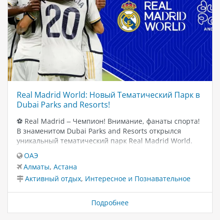
Real Madrid World: Новый Тематический Парк в
Dubai Parks and Resorts!
⚽️ Real Madrid – Чемпион! Внимание, фанаты спорта!
В знаменитом Dubai Parks and Resorts открылся
уникальный тематический парк Real Madrid World.
Здесь вас ждет незабываемые приключения, где вы
ОАЭ
сможете стать ближе к звездам футбола, узнать
Алматы
,
Астана
секреты их успеха и почувствовать адреналин от
Активный отдых
,
Интересное и Познавательное
головокружительных побед. 🎡 Аттракционы в Real
Madrid World Вас ждут 15 захватывающих
аттракционов: Фабрика Мечты: Полное погружение в
Подробнее
мир футбола. Путь к Победе: Экстремальные
американские горки, посвященные командному духу