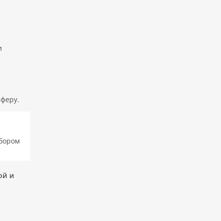
и
феру.
ыбором
ой и