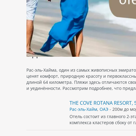
JIRA
Таи
Пляжи отелей Рас-эль-
мину
торг
одном месте
клуб
куро
гост
90
насл
Рас-эль-Хайма, один из самых живописных эмират
→
п
раз
ценят комфорт, природную красоту и первоклассн
осн
длиной 64 километра. Пляжи здесь отличаются сво
спу
и уединённости. Рассмотрим подробнее, что предл
тел
Wi-F
THE COVE ROTANA RESORT, 
терр
Рас-эль-Хайм
,
ОАЭ
- 200м до мо
гост
Отель состоит из главного 2-э
свое
комплекса кластеров сбоку от 
номе
басс
блю