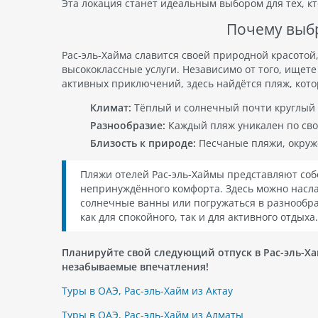
Эта локация станет идеальным выбором для тех, к
Почему выбр
Рас-эль-Хайма славится своей природной красотой
высококлассные услуги. Независимо от того, ищете
активных приключений, здесь найдётся пляж, кот
Климат:
Тёплый и солнечный почти круглый г
Разнообразие:
Каждый пляж уникален по сво
Близость к природе:
Песчаные пляжи, окруж
Пляжи отелей Рас-эль-Хаймы представляют соб
непринуждённого комфорта. Здесь можно насл
солнечные ванны или погружаться в разнообра
как для спокойного, так и для активного отдыха.
Планируйте свой следующий отпуск в Рас-эль-Ха
незабываемые впечатления!
Туры в ОАЭ, Рас-эль-Хайм из Актау
Туры в ОАЭ, Рас-эль-Хайм из Алматы