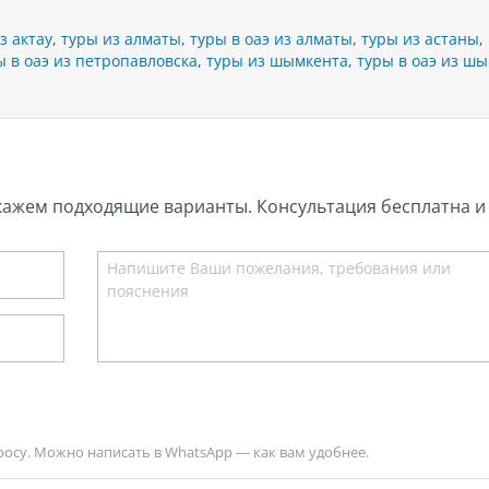
з актау
,
туры из алматы
,
туры в оаэ из алматы
,
туры из астаны
,
ы в оаэ из петропавловска
,
туры из шымкента
,
туры в оаэ из ш
кажем подходящие варианты. Консультация бесплатна и 
росу. Можно написать в WhatsApp — как вам удобнее.