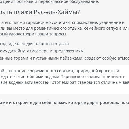
то ценит роскошь и первоклассное обслуживание.
ать пляжи Рас-эль-Хаймы?
, а его пляжи гармонично сочетают спокойствие, уединение и
 ли вы место для романтического отдыха, семейного отпуска ил
орый удовлетворит ваши запросы.
од, идеален для пляжного отдыха.
ему дизайну, атмосфере и предложениям.
ённые горами и пустынными пейзажами, создают особую атмос
ой сочетание современного сервиса, природной красоты и
аждаться чистейшими водами Персидского залива, принимать
зие водных активностей. Этот эмират становится отличным в
йме и откройте для себя пляжи, которые дарят роскошь, пок