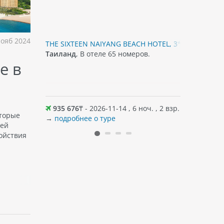
ояб 2024
THE SIXTEEN NAIYANG BEACH HOTEL, 3*
JARDIN, 3*
лагаются
Таиланд
, В отеле 65 номеров.
Таиланд
,
е в
нг-Бич. В
зданиях (б
ухонные
Депозит п
диционер,
ритории
оч. , 2 взр.
935 676
₸ - 2026-11-14 , 6 ноч. , 2 взр.
863 393
й Wi-Fi.
оторые
→
подробнее о туре
→
подробн
азличные
ией
ельности,
ойствия
есчаный
теля.