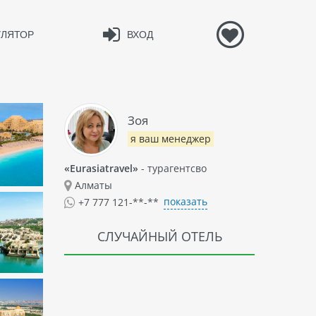
УЛЯТОР
ВХОД
Зоя
я ваш менеджер
«Eurasiatravel»
- турагентсво
Алматы
показать
+7 777 121-**-**
СЛУЧАЙНЫЙ ОТЕЛЬ