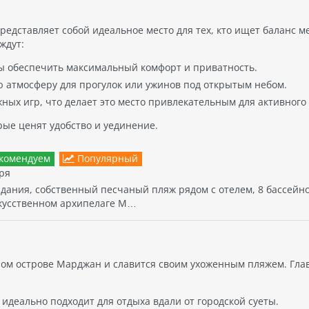
ернациональной кухни в
оране у бассейна. Можно также
редставляет собой идеальное место для тех, кто ищет баланс м
ользоваться услугами
ждут:
курсионным бюро, чтобы
бы обеспечить максимальный комфорт и приватность.
анизовать поездки к различным
топримечательностям.
 атмосферу для прогулок или ужинов под открытым небом.
ных игр, что делает это место привлекательным для активного
рые ценят удобство и уединение.
комендуем
Популярный
ря
здания, собственный песчаный пляж рядом с отелем, 8 бассейно
скусственном архипелаге М…
нном острове Марджан и славится своим ухоженным пляжем. Гл
я идеально подходит для отдыха вдали от городской суеты.