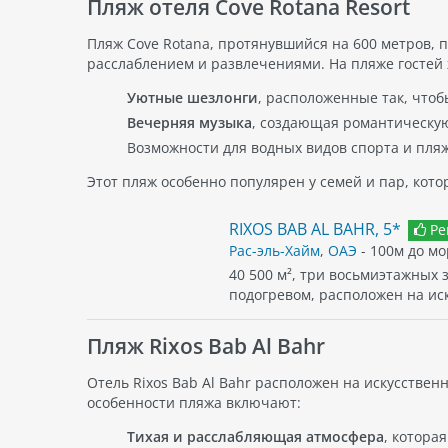
Пляж отеля Cove Rotana Resort
инт
рест
Пляж Cove Rotana, протянувшийся на 600 метров, п
восп
расслаблением и развлечениями. На пляже гостей 
экс
Уютные шезлонги
, расположенные так, что
орг
дос
Вечерняя музыка
, создающая романтическую
Возможности для водных видов спорта и пляж
Этот пляж особенно популярен у семей и пар, кото
RIXOS BAB AL BAHR, 5*
Ре
Рас-эль-Хайм
,
ОАЭ
- 100м до мо
40 500 м², три восьмиэтажных 
подогревом, расположен на и
Пляж Rixos Bab Al Bahr
Отель Rixos Bab Al Bahr расположен на искусстве
особенности пляжа включают:
Тихая и расслабляющая атмосфера
, котора