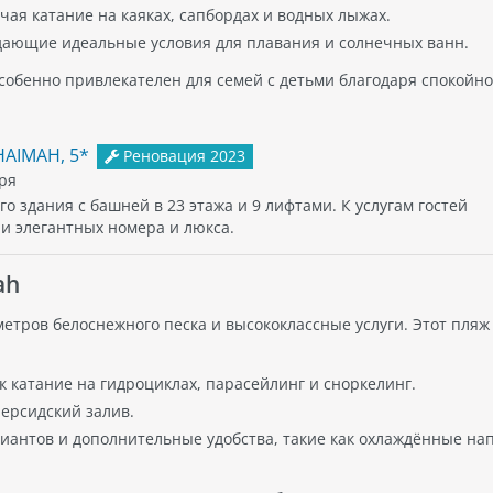
ючая катание на каяках, сапбордах и водных лыжах.
здающие идеальные условия для плавания и солнечных ванн.
 особенно привлекателен для семей с детьми благодаря спокойно
HAIMAH, 5*
Реновация 2023
ря
го здания с башней в 23 этажа и 9 лифтами. К услугам гостей
и элегантных номера и люкса.
ah
 метров белоснежного песка и высококлассные услуги. Этот пляж
ак катание на гидроциклах, парасейлинг и сноркелинг.
ерсидский залив.
антов и дополнительные удобства, такие как охлаждённые на