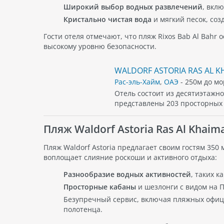
Широкий выбор водных развлечений
, вкл
Кристально чистая вода
и мягкий песок, со
Гости отеля отмечают, что пляж Rixos Bab Al Bahr
высокому уровню безопасности.
WALDORF ASTORIA RAS AL K
Рас-эль-Хайм
,
ОАЭ
- 250м до мо
Отель состоит из десятиэтажно
представлены 203 просторных 
Пляж Waldorf Astoria Ras Al Khaim
Пляж Waldorf Astoria предлагает своим гостям 350
воплощает слияние роскоши и активного отдыха:
Разнообразие водных активностей
, таких к
Просторные кабаны
и шезлонги с видом на П
Безупречный сервис, включая пляжных офици
полотенца.