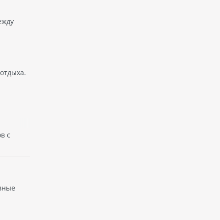
ежду
 отдыха.
в с
авные