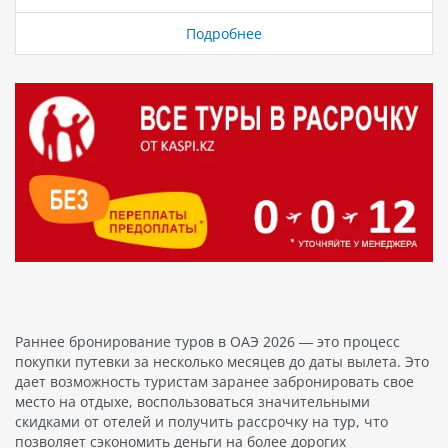
специальные акции отелей со сниженной
стоимостью, чтобы ваше путешествие стало не только
Подробнее
запоминающимся, но и экономичным. Путешествуйте
в страны мечты, такие как: Турция горящие туры из
Алматы, Астана, Атырау, Караганда, Шымкент,
Актобе, Актау Египет горящие туры из Алматы,
Астана, Костанай, Актобе, Петропавловск, Уральск
Вьетнам горящие туры из Алматы, Астана, Тараз
Таиланд горящие туры из Алматы, Астана, Атырау,
Костанай, Актау, Актобе ОАЭ…
Раннее бронирование туров в ОАЭ 2026 — это процесс
покупки путевки за несколько месяцев до даты вылета. Это
дает возможность туристам заранее забронировать свое
место на отдыхе, воспользоваться значительными
скидками от отелей и получить рассрочку на тур, что
позволяет сэкономить деньги на более дорогих