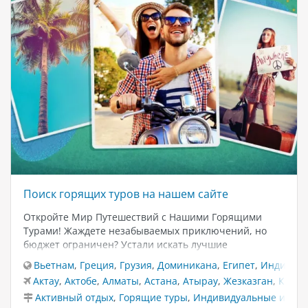
Поиск горящих туров на нашем сайте
Откройте Мир Путешествий с Нашими Горящими
Турами! Жаждете незабываемых приключений, но
бюджет ограничен? Устали искать лучшие
предложения? Позвольте нам сделать ваше
Вьетнам
,
Греция
,
Грузия
,
Доминикана
,
Египет
,
Индия
,
К
путешествие доступным и захватывающим! На нашем
Актау
,
Актобе
,
Алматы
,
Астана
,
Атырау
,
Жезказган
,
Караг
сайте вы найдете эксклюзивные горящие туры по
Активный отдых
,
Горящие туры
,
Индивидуальные и VIP 
самым популярным направлениям. Мы предлагаем