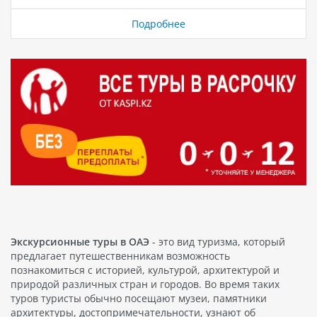
специальные акции отелей со сниженной
стоимостью, чтобы ваше путешествие стало не только
Подробнее
запоминающимся, но и экономичным. Путешествуйте
в страны мечты, такие как: Турция горящие туры из
Алматы, Астана, Атырау, Караганда, Шымкент,
Актобе, Актау Египет горящие туры из Алматы,
Астана, Костанай, Актобе, Петропавловск, Уральск
Вьетнам горящие туры из Алматы, Астана, Тараз
Таиланд горящие туры из Алматы, Астана, Атырау,
Костанай, Актау, Актобе ОАЭ…
Экскурсионные туры в ОАЭ
- это вид туризма, который
предлагает путешественникам возможность
познакомиться с историей, культурой, архитектурой и
природой различных стран и городов. Во время таких
туров туристы обычно посещают музеи, памятники
архитектуры, достопримечательности, узнают об