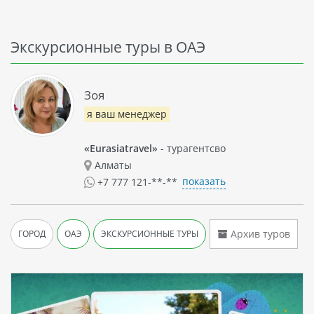
Экскурсионные туры в ОАЭ
Зоя
я ваш менеджер
«Eurasiatravel»
- турагентсво
Алматы
показать
+7 777 121-**-**
Архив туров
ГОРОД
ОАЭ
ЭКСКУРСИОННЫЕ ТУРЫ