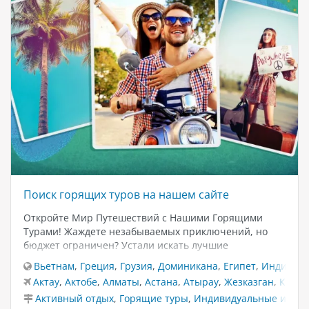
Поиск горящих туров на нашем сайте
Откройте Мир Путешествий с Нашими Горящими
Турами! Жаждете незабываемых приключений, но
бюджет ограничен? Устали искать лучшие
предложения? Позвольте нам сделать ваше
Вьетнам
,
Греция
,
Грузия
,
Доминикана
,
Египет
,
Индия
,
К
путешествие доступным и захватывающим! На нашем
Актау
,
Актобе
,
Алматы
,
Астана
,
Атырау
,
Жезказган
,
Караг
сайте вы найдете эксклюзивные горящие туры по
Активный отдых
,
Горящие туры
,
Индивидуальные и VIP 
самым популярным направлениям. Мы предлагаем