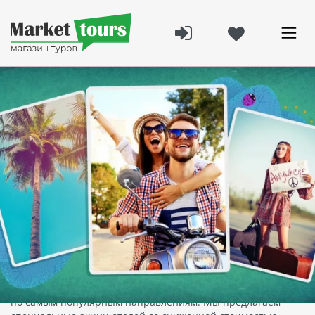
4344
17 март 2024
Поиск горящих туров на нашем сайте
Откройте Мир Путешествий с Нашими
Горящими Турами!
Жаждете незабываемых приключений, но бюджет
ограничен? Устали искать лучшие предложения?
Позвольте нам сделать ваше путешествие доступным и
захватывающим!
На нашем сайте вы найдете эксклюзивные горящие туры
по самым популярным направлениям. Мы предлагаем