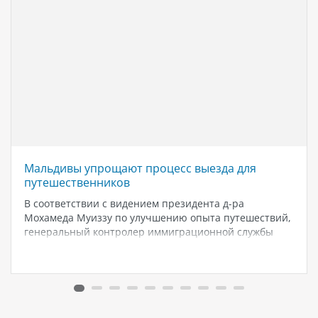
Мальдивы упрощают процесс выезда для
путешественников
В соответствии с видением президента д-ра
Мохамеда Муиззу по улучшению опыта путешествий,
генеральный контролер иммиграционной службы
Мальдив Мохамед Шамаан Вахид объявил, что с 15
августа 2024 года всем выезжающим с Мальдив
путешественникам больше не нужно будет заполнять
форму «Декларация путешественника».…