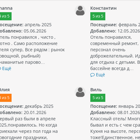
hanna
Константин
4
из
5
5
из
5
осещение:
апрель 2025
Посещение:
февраль 
обавлено:
05.06.2026
Добавлено:
12.05.2026
тель понравился , чисто ,
Отель понравился,
ютно . Само расположение
современный ремонт,
теля супер, Все рядом : рынок
персонал очень
 овощной, рыбный)
доброжелательный. И
наманитые парово…
для отдыха с детьми. В
Ещё
бассейне всегда д…
Ещё
лия
Виль
3
из
5
5
из
5
осещение:
декабрь 2025
Посещение:
январь 2
обавлено:
20.01.2026
Добавлено:
08.01.2026
ервый раз были в апреле
Классный отель! Много
025,понравилось. Но когда
бывал и есть с чем ср
риехали через пол года на
Кухня на высоте, перс
овогодние праздники,
тоже!Единственное, н