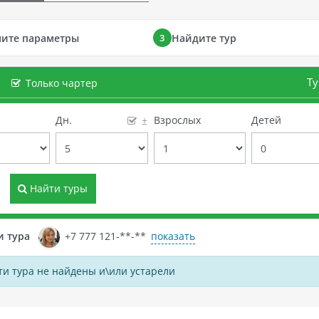
ните параметры
Найдите тур
3
Ту
Только чартер
е
Дн.
Взрослых
Детей
±
Найти туры
показать
и тура
+7 777 121-**-**
и тура не найдены и\или устарели