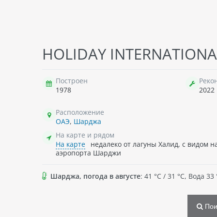
CIT
HOLIDAY INTERNATIONAL
ОАЭ
этаж
239 
Построен
Реко
отел
1978
2022
57
Расположение
→
п
ОАЭ
,
Шарджа
На карте и рядом
На карте
недалеко от лагуны Халид, с видом н
аэропорта Шарджи
Шарджа, погода в августе
: 41 °C / 31 °C, Вода
Пои