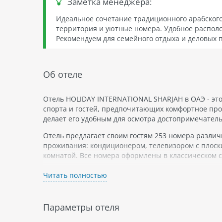
Заметка менеджера:
Идеальное сочетание традиционного арабского
территория и уютные номера. Удобное располо
Рекомендуем для семейного отдыха и деловых п
Об отеле
Отель HOLIDAY INTERNATIONAL SHARJAH в ОАЭ - эт
спорта и гостей, предпочитающих комфортное про
делает его удобным для осмотра достопримечатель
Отель предлагает своим гостям 253 номера разли
проживания: кондиционером, телевизором с плоск
комнатой. Все номера оформлены в классическом с
Для любителей активного отдыха на территории от
Читать полностью
заказать различные экскурсии по окрестностям ил
Отель предлагает широкий выбор ресторанов и ба
Параметры отеля
ОАЭ. На территории отеля также есть спа-центр, г