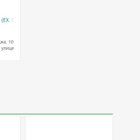
 (EX. SHARJAH ROTANA)
жа, 10
а улице