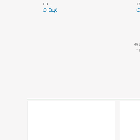
на…
к
Ещё
*