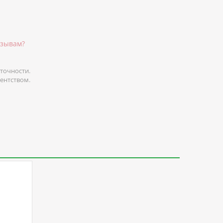
тзывам?
точности.
гентством.