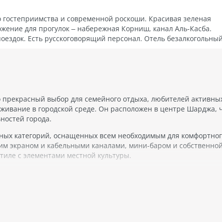
 гостеприимства и современной роскоши. Красивая зеленая
жение для прогулок – набережная Корниш, канал Аль-Касба.
оездок. Есть русскоговорящий персонал. Отель безалкогольный
о прекрасный выбор для семейного отдыха, любителей активны
живание в городской среде. Он расположен в центре Шарджа, 
ностей города.
чных категорий, оснащенных всем необходимым для комфортно
им экраном и кабельными каналами, мини-баром и собственно
тиле с элементами местной культуры.
еля есть фитнес-центр, теннисные корты и бассейн. Также мож
и арендовать автомобиль.
ров на любой вкус: от международной кухни до традиционных 
де можно расслабиться и насладиться массажем.