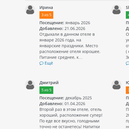
Ирина
S
3
из
5
Посещение:
январь 2026
П
Добавлено:
21.06.2026
Д
Отдыхали в данном отеле в
О
январе 2026 года, на
у
январские праздники. Место
о
расположение отеля хорошее.
(
Питание среднее, к…
З
Ещё
Дмитрий
Ю
5
из
5
Посещение:
декабрь 2025
П
Добавлено:
01.04.2026
Д
Второй раз в этом отеле, отель
П
хороший, расположение супер!
2
По еде все вкусно, голодными
п
точно не останетесь! Напитки
н