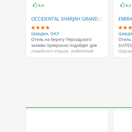
4.6
4.2
OCCIDENTAL SHARJAH GRAND (EX. GRAND HO
EMIRA
Шарджа
,
ОАЭ
Шард
Отель на берегу Персидского
Отель
залива прекрасно подойдет для
SUITES
семейного отдыха, любителей
Шарджа
недорогого, но достаточно
побер
комфортного…