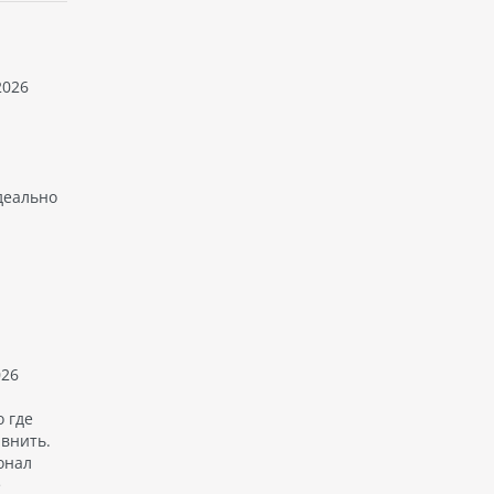
2026
деально
026
 где
авнить.
онал
е