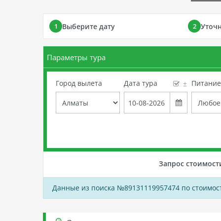
Выберите дату
Уточ
1
2
Параметры тура
Город вылета
Дата тура
Питани
±
Запрос стоимост
Данные из поиска №89131119957474 по стоимост