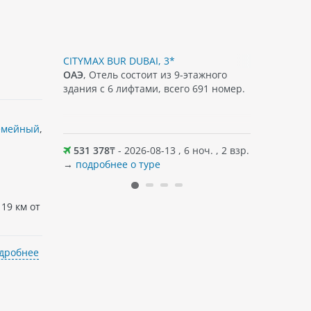
, 3*
CITYMAX BUR DUBAI, 3*
GOLDEN TU
го
ОАЭ
, Отель состоит из 9-этажного
ОАЭ
, Отел
 4 лифта.
здания с 6 лифтами, всего 691 номер.
этажного 
ера и лифты
есть удоб
ми
гостей. В
емейный
,
ми.
 не
оч. , 2 взр.
531 378
₸ - 2026-08-13 , 6 ноч. , 2 взр.
530 682
→
подробнее о туре
→
подробн
19 км от
дробнее