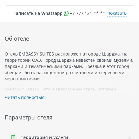
показать
Написать на Whatsapp
+7 777 121-**-**
Об отеле
Отель EMBASSY SUITES расположен в городе Шарджа, на
территории ОАЭ. Город Шарджа известен своими музеями,
парками и тематическими парками. Поездка в этот город
обещает быть насыщенной различными интересными
мероприятиями.
EMBASSY SUITES - это 4-звездочный отель, который
предлагает своим постояльцам роскошные номера и
Читать полностью
прекрасный сервис. В отеле есть спортивный зал, бассейн
и сауна. Для любителей активного отдыха есть
возможность поиграть в теннис или покататься на лыжах.
Параметры отеля
К услугам гостей также предоставляется бесплатный Wi-Fi
и бесплатные парковочные места для автомобилей.
Номера отеля EMBASSY SUITES оснащены кондиционером,
Территория и услуги