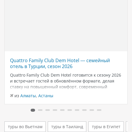
Quattro Family Club Dem Hotel — семейный
отель в Турции, сезон 2026
Quattro Family Club Dem Hotel готовится к сезону 2026
и встречает гостей в обновлённом формате, делая
ставку на повышенный комфорт, современный
дизайн и атмосферу спокойного семейного отдыха у
из
Алматы
,
Астаны
моря. Отель остаётся популярным выбором для тех,
кто ищет семейный отель в…
туры во Вьетнам
туры в Таиланд
туры в Египет
т