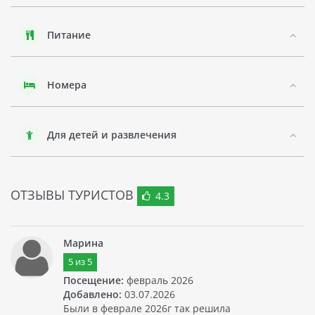
Он является третьим по размерам городом после Дубая и
Абу-Даби. Шарджа известен своими музеями, парками и
торговыми центрами. Он также является культурной
Питание
столицей ОАЭ. В Шардже есть много
достопримечательностей, которые можно посетить, таких
как Национальный музей Шарджи, Аквариум Шарджа и
Культурный центр Шарджи. Город также славится своими
Номера
пляжами и возможностью заняться водными видами
спорта.
Для детей и развлечения
В целом, FOUR POINTS BY SHERATON SHARJAH - это
отличный выбор для путешественников, желающих
остановиться в комфортабельном отеле с удобным
расположением в историческом районе Шарджи.
ОТЗЫВЫ ТУРИСТОВ
4.3
Марина
5
из
5
Посещение:
февраль 2026
Добавлено:
03.07.2026
Были в феврале 2026г так решила