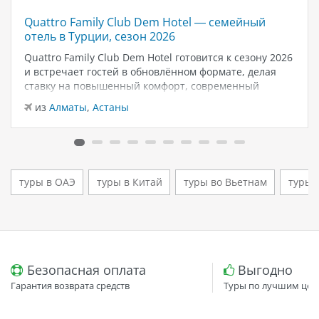
Quattro Family Club Dem Hotel — семейный
отель в Турции, сезон 2026
Quattro Family Club Dem Hotel готовится к сезону 2026
и встречает гостей в обновлённом формате, делая
ставку на повышенный комфорт, современный
дизайн и атмосферу спокойного семейного отдыха у
из
Алматы
,
Астаны
моря. Отель остаётся популярным выбором для тех,
кто ищет семейный отель в…
туры в ОАЭ
туры в Китай
туры во Вьетнам
туры 
Безопасная оплата
Выгодно
Гарантия возврата средств
Туры по лучшим цен