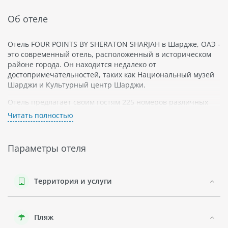
Об отеле
Отель FOUR POINTS BY SHERATON SHARJAH в Шардже, ОАЭ -
это современный отель, расположенный в историческом
районе города. Он находится недалеко от
достопримечательностей, таких как Национальный музей
Шарджи и Культурный центр Шарджи.
Отель предлагает своим гостям 225 номеров различных
категорий с видом на город или залив. В каждом номере
Читать полностью
есть кондиционер, телевизор со спутниковыми каналами,
мини-бар и сейф. В некоторых номерах есть балкон.
Параметры отеля
На территории отеля есть рестораны и бары,
предлагающие блюда местной и международной кухни.
Гостям предоставляется возможность заказать питание в
номер. Также в отеле есть фитнес-центр, бассейн на
Территория и услуги
крыше с видом на залив и конференц-залы для деловых
мероприятий.
Пляж
Шарджа - это город в ОАЭ на побережье Аравийского моря.