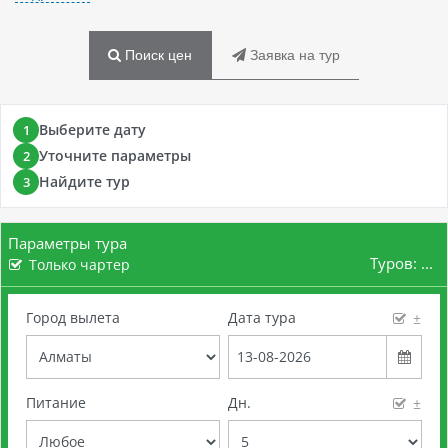
Поиск цен
Заявка на тур
Выберите дату
1
Уточните параметры
2
Найдите тур
3
Параметры тура
Туров:
...
Только чартер
Город вылета
Дата тура
±
Питание
Дн.
±