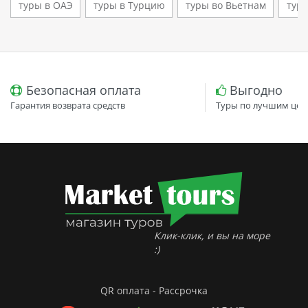
туры в ОАЭ
туры в Турцию
туры во Вьетнам
туры
Безопасная оплата
Выгодно
Гарантия возврата средств
Туры по лучшим цен
Клик-клик, и вы на море
:)
QR оплата - Рассрочка