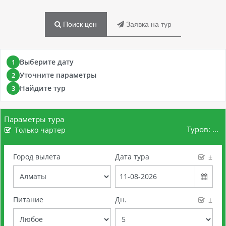
Поиск цен
Заявка на тур
Выберите дату
1
Уточните параметры
2
Найдите тур
3
Параметры тура
Туров:
...
Только чартер
Город вылета
Дата тура
±
Питание
Дн.
±