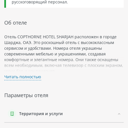
русскоговорящий персонал.
Об отеле
Отель COPTHORNE HOTEL SHARJAH расположен в городе
Шарджа, ОАЭ. Это роскошный отель с высококлассным
сервисом и удобствами. Номера отеля украшены
современными мебелью и украшениями, создавая
комфортные и элегантные номера. Они также оснащены
всем необходимым, включая телевизор с плоским экраном,
мини-бар и кондиционер.
Читать полностью
Отель COPTHORNE HOTEL SHARJAH понравится всем гостям
своим богатым выбором развлечений и услуг. В отеле есть
фитнес-центр, спа-салон и бассейн на крыше отеля. На
Параметры отеля
территории также имеется ресторан с международной
кухней, а для проведения деловых мероприятий доступно
несколько конференц-залов.
Территория и услуги
Расположение отеля COPTHORNE HOTEL SHARJAH является
его большим преимуществом. Отель находится недалеко от