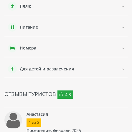
местных достопримечательностей, таких как Музей
Пляж
Шарджи или знаменитый Рынок Золота. Также гостям
отеля доступна бесплатная доставка до пляжа.
В целом, отель COPTHORNE HOTEL SHARJAH - это идеальное
Питание
место для роскошного отдыха в Шардже. Гостям
предоставляется высококлассный сервис с широким
выбором услуг и развлечений. Отель находится в удобном
месте, что делает его привлекательным для туристов,
Номера
желающих исследовать город.
Для детей и развлечения
ОТЗЫВЫ ТУРИСТОВ
4.3
Анастасия
1
из
5
Посещение:
февраль 2025