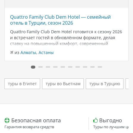
Quattro Family Club Dem Hotel — семейный
отель в Турции, сезон 2026
Quattro Family Club Dem Hotel готовится к сезону 2026
и встречает гостей в обновлённом формате, делая
ставку на повышенный комфорт, современный
дизайн и атмосферу спокойного семейного отдыха у
из
Алматы
,
Астаны
моря. Отель остаётся популярным выбором для тех,
кто ищет семейный отель в…
туры в Египет
туры во Вьетнам
туры в Турцию
т
Безопасная оплата
Выгодно
Гарантия возврата средств
Туры по лучшим цен