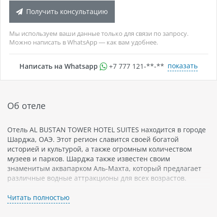
Получить консультацию
Мы используем ваши данные только для связи по запросу.
Можно написать в WhatsApp — как вам удобнее.
показать
Написать на Whatsapp
+7 777 121-**-**
Об отеле
Отель AL BUSTAN TOWER HOTEL SUITES находится в городе
Шарджа, ОАЭ. Этот регион славится своей богатой
историей и культурой, а также огромным количеством
музеев и парков. Шарджа также известен своим
знаменитым аквапарком Аль-Махта, который предлагает
различные водные аттракционы для всех возрастов.
Отель AL BUSTAN TOWER HOTEL SUITES - это современная
Читать полностью
4-звездочная гостиница с просторными номерами-
люксами. В номерах есть кондиционеры, телевизоры с