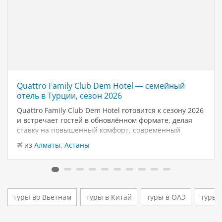
Quattro Family Club Dem Hotel — семейный
отель в Турции, сезон 2026
Quattro Family Club Dem Hotel готовится к сезону 2026
и встречает гостей в обновлённом формате, делая
ставку на повышенный комфорт, современный
дизайн и атмосферу спокойного семейного отдыха у
из
Алматы
,
Астаны
моря. Отель остаётся популярным выбором для тех,
кто ищет семейный отель в…
туры во Вьетнам
туры в Китай
туры в ОАЭ
туры 