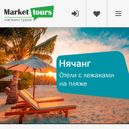
4345
13 мая 2025
Отели Нячанга с собственными
пляжами — отдых во Вьетнаме из
Алматы и Астаны
Отели с собственными лежаками
на пляже в Нячанге
Утро в Нячанге начинается с запаха моря и свежих
тропических фруктов, днём — солнце мягко ложится на
золотой песок, а вечером город загорается огнями,
отражающимися в волнах залива.