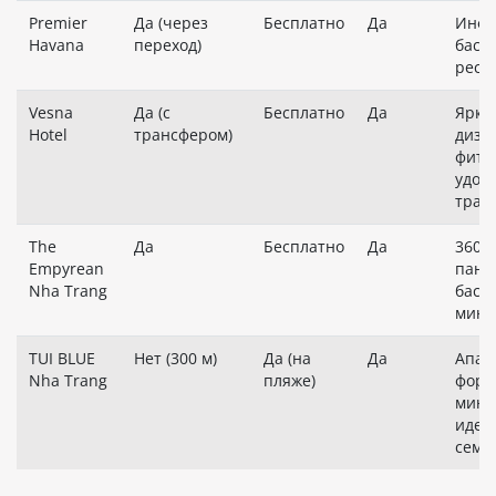
Premier
Да (через
Бесплатно
Да
Инфи
Havana
переход)
бассе
рест
Vesna
Да (с
Бесплатно
Да
Ярки
Hotel
трансфером)
диза
фитн
удоб
тран
The
Да
Бесплатно
Да
360°
Empyrean
пано
Nha Trang
бассе
мин 
TUI BLUE
Нет (300 м)
Да (на
Да
Апар
Nha Trang
пляже)
форм
мини
идеа
семе