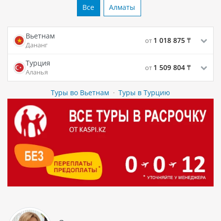
Все
Алматы
Вьетнам
1 018 875
₸
от
Дананг
Турция
1 509 804
₸
от
Аланья
Туры во Вьетнам
·
Туры в Турцию