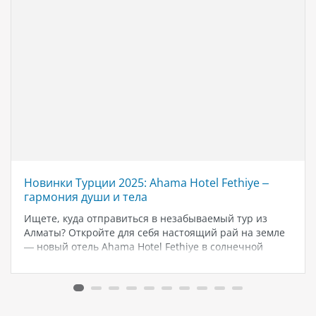
Новинки Турции 2025: Ahama Hotel Fethiye –
гармония души и тела
Ищете, куда отправиться в незабываемый тур из
Алматы? Откройте для себя настоящий рай на земле
— новый отель Ahama Hotel Fethiye в солнечной
Турции! Уникальный проект, который сочетает в себе
заботу о теле и душе, встречает первых гостей уже
этим…