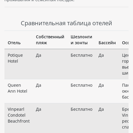
Сравнительная таблица отелей
Собственный
Шезлонги
Отель
пляж
и зонты
Бассейн
Особ
Potique
Да
Бесплатно
Да
Цент
Hotel
город
вьет
шика
Queen
Да
Бесплатно
Да
Пано
Ann Hotel
окна
басс
Vinpearl
Да
Бесплатно
Да
Брен
Condotel
Vinpe
Beachfront
рест
спа