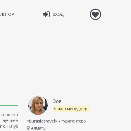
УЛЯТОР
ВХОД
Зоя
я ваш менеджер
ью нашего
е лучшее
«Eurasiatravel»
- турагентсво
nk, Halyk
Алматы