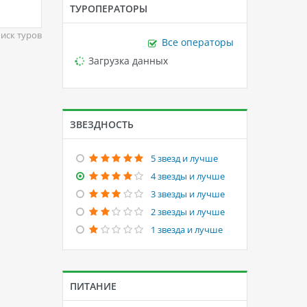
ТУРОПЕРАТОРЫ
иск туров
Все операторы
Loading...
Загрузка данных
ЗВЕЗДНОСТЬ
5 звезд и лучше
4 звезды и лучше
3 звезды и лучше
2 звезды и лучше
1 звезда и лучше
ПИТАНИЕ