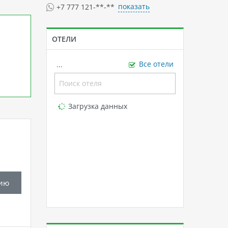
показать
+7 777 121-**-**
ОТЕЛИ
...
Все отели
Loading...
Загрузка данных
ию