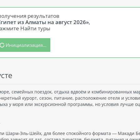
получения результатов
Египет из Алматы на август 2026»
,
ажмите Найти туры
Инициализация...
усте
 море, семейных поездок, отдыха вдвоём и комбинированных м
нкретный курорт, сезон, питание, расположение отеля и услов
тдыха у моря или экскурсионной программы, но условия лучше о
ь
или Шарм-Эль-Шейх, для более спокойного формата — Макади Б
ор зависит от дат, состава туристов, бюджета, питания и ожи