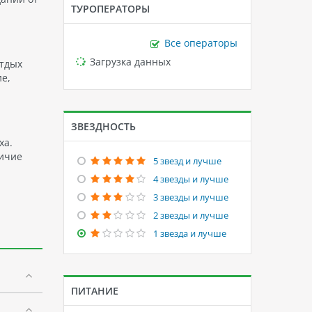
ТУРОПЕРАТОРЫ
Все операторы
Loading...
Загрузка данных
отдых
е,
ЗВЕЗДНОСТЬ
ха.
личие
5 звезд и лучше
4 звезды и лучше
3 звезды и лучше
2 звезды и лучше
1 звезда и лучше
ПИТАНИЕ