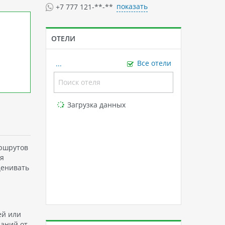
показать
+7 777 121-**-**
ОТЕЛИ
...
Все отели
Loading...
Загрузка данных
аршрутов
ия
ценивать
ей или
даний от