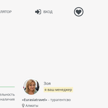
УЛЯТОР
ВХОД
Зоя
я ваш менеджер
тельность
 наличия
«Eurasiatravel»
- турагентсво
Алматы