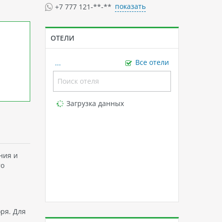
показать
+7 777 121-**-**
ОТЕЛИ
...
Все отели
Loading...
Загрузка данных
ния и
то
ря. Для