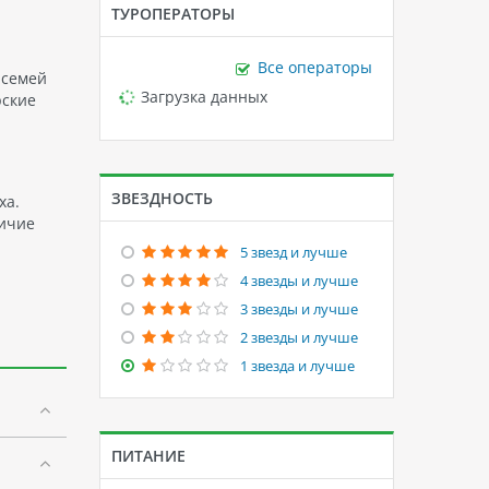
ТУРОПЕРАТОРЫ
Все операторы
 семей
Loading...
Загрузка данных
рские
ЗВЕЗДНОСТЬ
ха.
личие
5 звезд и лучше
4 звезды и лучше
3 звезды и лучше
2 звезды и лучше
1 звезда и лучше
ПИТАНИЕ