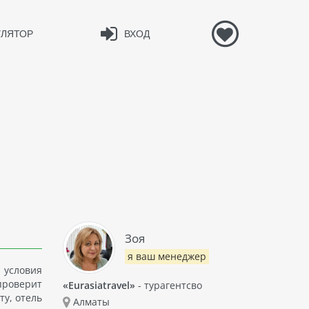
УЛЯТОР
ВХОД
Зоя
я ваш менеджер
 условия
проверит
«Eurasiatravel»
- турагентсво
ту, отель
Алматы