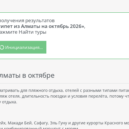
получения результатов
гипет из Алматы на октябрь 2026»
,
ажмите Найти туры
Инициализация...
Алматы в октябре
матривать для пляжного отдыха, отелей с разными типами пита
пляж отеля, длительность поездки и условия перелёта, потому ч
 отдыха.
х, Макади Бей, Сафагу, Эль Гуну и другие курорты Красного мо
или комбинированный маршрут с морем.