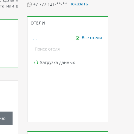
показать
+7 777 121-**-**
та или в
ОТЕЛИ
...
Все отели
Loading...
Загрузка данных
ию