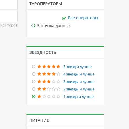
ТУРОПЕРАТОРЫ
Все операторы
Loading...
Загрузка данных
иск туров
ЗВЕЗДНОСТЬ
5 звезд и лучше
4 звезды и лучше
3 звезды и лучше
2 звезды и лучше
1 звезда и лучше
ПИТАНИЕ