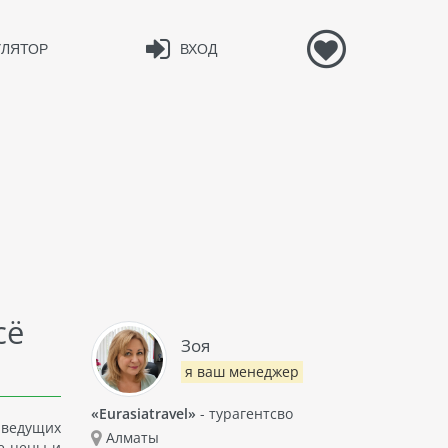
УЛЯТОР
ВХОД
сё
Зоя
я ваш менеджер
«Eurasiatravel»
- турагентсво
 ведущих
Алматы
е цены и