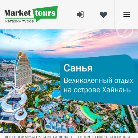
2459
04 дек 2024
Отдых в Санья, Хайнань: Тропический
рай с великолепными пляжами
Открываем для себя отдых в Санья,
Хайнань – тропический рай для
путешественников
Современный город Санья, расположенный на юге острова
Хайнань, уже давно заслужил звание одного из лучших
курортов Китая. Чистейший воздух, великолепные пляжи,
первоклассные отели и уникальные природные
достопримечательности делают это место идеальным для