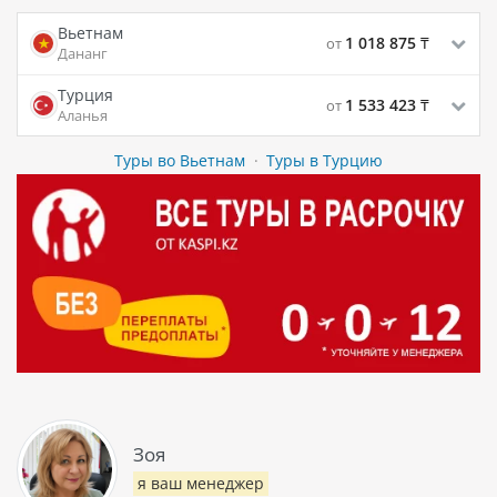
Вьетнам
1 018 875
₸
от
Дананг
Турция
1 533 423
₸
от
Аланья
Туры во Вьетнам
·
Туры в Турцию
Зоя
я ваш менеджер