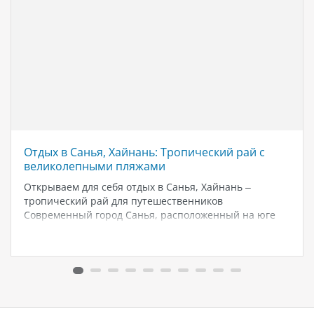
Отдых в Санья, Хайнань: Тропический рай с
великолепными пляжами
Открываем для себя отдых в Санья, Хайнань –
тропический рай для путешественников
Современный город Санья, расположенный на юге
острова Хайнань, уже давно заслужил звание одного
из лучших курортов Китая. Чистейший воздух,
великолепные пляжи, первоклассные отели и
уникальные природные достопримечательности
делают…