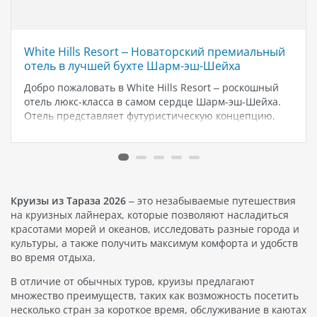
White Hills Resort – Новаторский премиальный
отель в лучшей бухте Шарм-эш-Шейха
Добро пожаловать в White Hills Resort – роскошный
отель люкс-класса в самом сердце Шарм-эш-Шейха.
Отель представляет футуристическую концепцию,
уникальную для Египта. White Hills Resort с гордостью
предлагает концепцию питания Премиум Все
Включено, качество которой приятно удивит даже
самых взыскательных гостей.…
Круизы из Тараза 2026
– это незабываемые путешествия
на круизных лайнерах, которые позволяют насладиться
красотами морей и океанов, исследовать разные города и
культуры, а также получить максимум комфорта и удобств
во время отдыха.
В отличие от обычных туров, круизы предлагают
множество преимуществ, таких как возможность посетить
несколько стран за короткое время, обслуживание в каютах