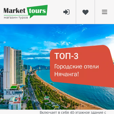
1192
31 окт 2024
ТОП-3 лучших городских отеля для
отдыха в Нячанге!
Планируете отпуск в Нячанге?
Сохраняйте этот список
лучших городских отелей, которые сделают ваш отдых
ярким и комфортным!
🥉 3 место
VINPEARL EMPIRE NHA TRANG
AFFILIATED BY MELIA (EX. MELIA
VINPEARL NHA TRANG EMPIRE), 5*
Нячанг
,
Вьетнам
- 400м до моря
Включает в себя 40-этажное здание с