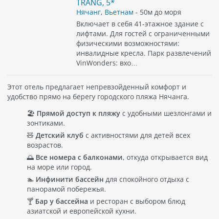
TRANG, 5*
Нячанг
,
Вьетнам
- 50м до моря
Включает в себя 41-этажное здание с
лифтами. Для гостей с ограниченными
физическими возможностями:
инвалидные кресла. Парк развлечений
VinWonders: вхо…
Этот отель предлагает непревзойденный комфорт и
удобство прямо на берегу городского пляжа Нячанга.
🏖️
Прямой доступ к пляжу
с удобными шезлонгами и
зонтиками.
🧸
Детский клуб
с активностями для детей всех
возрастов.
🌅
Все номера с балконами
, откуда открывается вид
на море или город.
🏊
Инфинити бассейн
для спокойного отдыха с
панорамой побережья.
🍸
Бар у бассейна
и ресторан с выбором блюд
азиатской и европейской кухни.