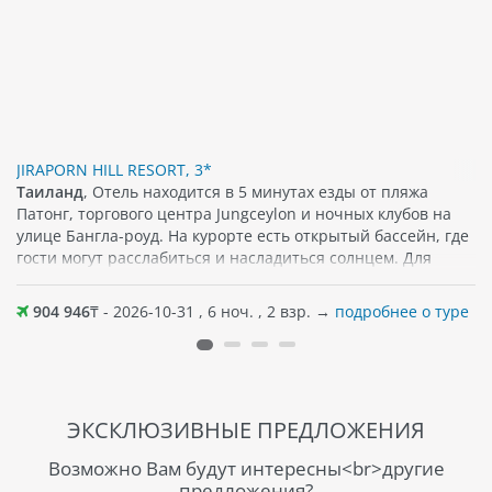
JIRAPORN HILL RESORT, 3*
Таиланд
, Отель находится в 5 минутах езды от пляжа
Патонг, торгового центра Jungceylon и ночных клубов на
улице Бангла-роуд. На курорте есть открытый бассейн, где
гости могут расслабиться и насладиться солнцем. Для
размещения уютные номера, которые оснащены
просторным балконом, спутниковым/кабельным
904 946
₸ - 2026-10-31 , 6 ноч. , 2 взр. →
подробнее о туре
телевидением и сейфом. Бесплатный Wi-Fi
предоставляется на всей территории отеля, что позволяет
гостям оставаться на связи во время своего пребывания. В
некоторых номерах также есть прямой доступ к бассейну.
Гости могут насладиться блюдами местной и
ЭКСКЛЮЗИВНЫЕ ПРЕДЛОЖЕНИЯ
интернациональной кухни в ресторане у бассейна. Можно
также воспользоваться услугами экскурсионным бюро,
Возможно Вам будут интересны<br>другие
чтобы организовать поездки к различным
предложения?