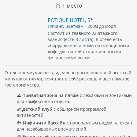
🥇 1 место
POTIQUE HOTEL, 5*
Нячанг
,
Вьетнам
- 200м до моря
Состоит из главного 22-этажного
здания (есть 3 лифта). В отеле есть
оборудованный номер и оснащенный
лифт для гостей с ограниченными
физическими возмо…
Отель премиум-класса, идеально расположенный всего в 2
минутах от пляжа, сочетает в себе роскошь и вьетнамское
гостеприимство.
🌊
Приватная зона на пляже
с лежаками и зонтиками
для комфортного отдыха.
👶
Детский клуб
с обширной программой
активностей.
🏞️
Инфинити бассейн
с панорамным видом на океан
для незабываемых впечатлений.
🚐
Бесплатный трансфер из аэропорта
для гостей по