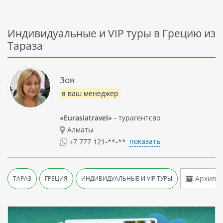
Индивидуальные и VIP туры в Грецию из
Тараза
Зоя
я ваш менеджер
«Eurasiatravel»
- турагентсво
Алматы
показать
+7 777 121-**-**
Архив т
ТАРАЗ
ГРЕЦИЯ
ИНДИВИДУАЛЬНЫЕ И VIP ТУРЫ