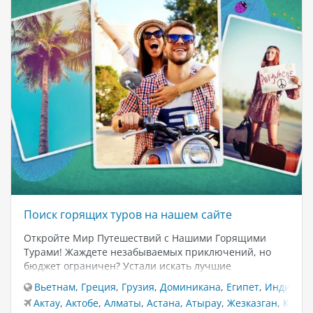
Поиск горящих туров на нашем сайте
Откройте Мир Путешествий с Нашими Горящими
Турами! Жаждете незабываемых приключений, но
бюджет ограничен? Устали искать лучшие
предложения? Позвольте нам сделать ваше
Вьетнам
,
Греция
,
Грузия
,
Доминикана
,
Египет
,
Индия
,
К
путешествие доступным и захватывающим! На нашем
Актау
,
Актобе
,
Алматы
,
Астана
,
Атырау
,
Жезказган
,
Караг
сайте вы найдете эксклюзивные горящие туры по