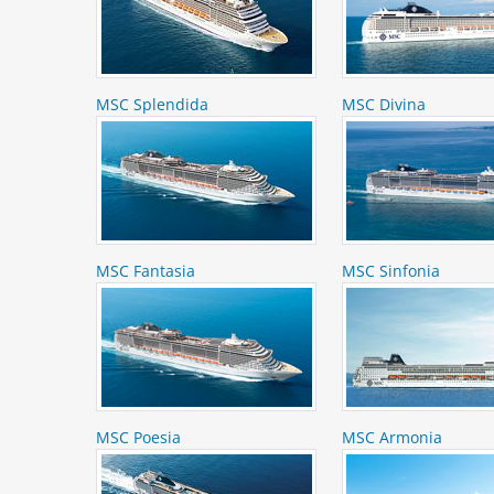
MSC Splendida
MSC Divina
MSC Fantasia
MSC Sinfonia
MSC Poesia
MSC Armonia