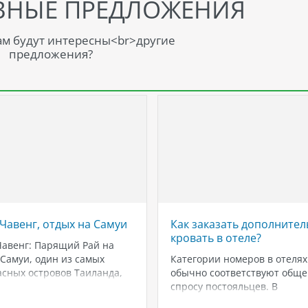
ВНЫЕ ПРЕДЛОЖЕНИЯ
м будут интересны<br>другие
предложения?
Чавенг, отдых на Самуи
Как заказать дополните
кровать в отеле?
авенг: Парящий Рай на
Самуи, один из самых
Категории номеров в отелях
сных островов Таиланда,
обычно соответствуют обще
ся своей непередаваемой
спросу постояльцев. В
ой и богатым
зависимости от выбранной