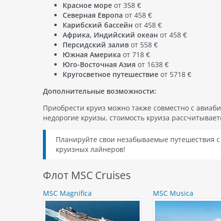
Красное море
от 358 €
Северная Европа
от 458 €
Карибский бассейн
от 458 €
Африка, Индийский океан
от 458 €
Персидский залив
от 558 €
Южная Америка
от 718 €
Юго-Восточная Азия
от 1638 €
Кругосветное путешествие
от 5718 €
Дополнительные возможности:
Приобрести круиз можно также совместно с авиаби
недорогие круизы, стоимость круиза рассчитывае
Планируйте свои незабываемые путешествия с 
круизных лайнеров!
Флот MSC Cruises
MSC Magnifica
MSC Musica