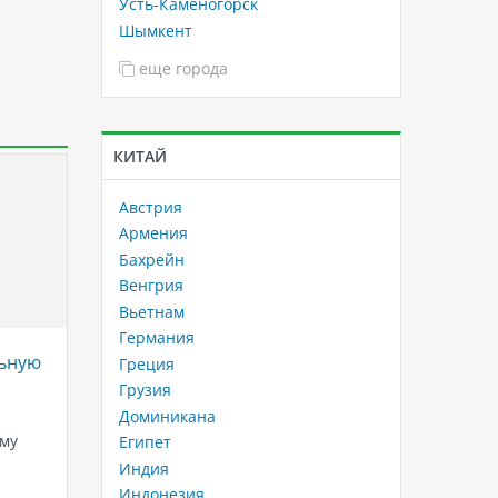
Усть-Каменогорск
Шымкент
еще города
КИТАЙ
Австрия
Армения
Бахрейн
Венгрия
Вьетнам
Германия
льную
Круизный лайнер - MSC
Роскош
Греция
Virtuosa
Вьетна
Грузия
Shilla
Доминикана
MSC Virtuosa - это один из самых
Danan
му
современных лайнеров компании
Египет
MSC Cruises, класса MSC
Shilla 
Индия
Meraviglia, который был выпущен
Danang 
Индонезия