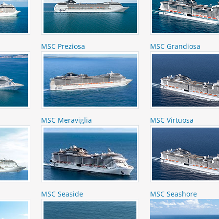
MSC Preziosa
MSC Grandiosa
MSC Meraviglia
MSC Virtuosa
MSC Seaside
MSC Seashore