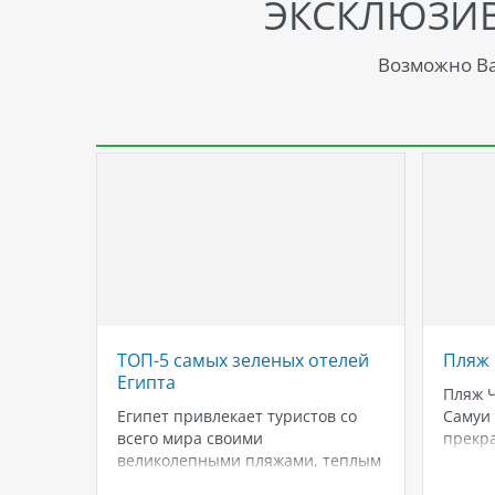
ЭКСКЛЮЗИ
Возможно Ва
ячанге,
ТОП-5 самых зеленых отелей
Пляж 
Египта
Пляж Ч
ложен
Египет привлекает туристов со
Самуи 
м из
всего мира своими
прекра
великолепными пляжами, теплым
славит
о от
климатом и богатым культурным
красот