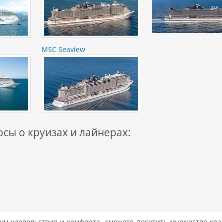
MSC Seaview
сы о круизах и лайнерах:
ум удовольствия и комфорта, сможете посетить множество кр