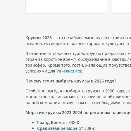
нг.
наследием. Для тех, кто ищет
разноо
й (или
отдых в окружении природы и
идеаль
сов они
зелени, Египет предлагает ряд
пляж Ч
в,
замечательных отелей, где можно
именно
ество
насладиться комфортом и
land…
спокойствием, окруженным
буйной растительностью и…
Круизы 2026
– это незабываемые путешествия на 
океанов, исследовать разные города и культуры, а
В отличие от обычных туров, круизы предлагают м
стран за короткое время, обслуживание в каютах 
трансфер. Кроме того, гости, желающие почувство
условиями для
VIP-клиентов
.
Почему стоит выбрать круизы в 2026 году?
Особенно выгодно выбирать круизы в 2026 году, е
множество красивых мест, а в случае необходимос
нашей компании окажут вам всю необходимую пом
Морские круизы 2023-2024 по регионам плавания
Гранд Вояж
от 338 €
Средиземное море
от 338 €