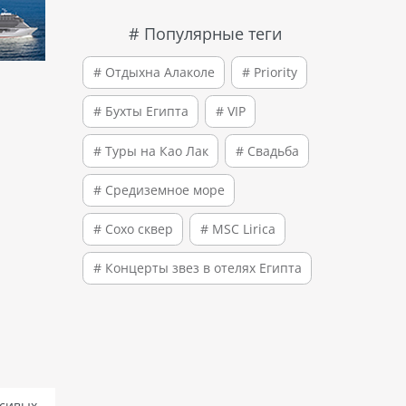
# Популярные теги
# Отдыхна Алаколе
# Priority
# Бухты Египта
# VIP
# Туры на Као Лак
# Свадьба
# Средиземное море
# Сохо сквер
# MSC Lirica
# Концерты звез в отелях Египта
асивых