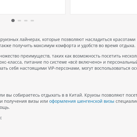
бразием. И если вы ищете
категории, условия прожива
ное место для отпуска,
цены могут значительно
авенг на Самуи - это
отличаться, поэтому
 то, что вам нужно. Пляж…
предоставляются
дополнительные услуги по
требованию гостей. Одной и
таких услуг является
круизных лайнерах, которые позволяют насладиться красотами
«дополнительное спальное
 также получить максимум комфорта и удобств во время отдыха.
место». При бронировании
ножество преимуществ, таких как возможность посетить нескол
номера указывается…
люкс-класса, питание по системе «всё включено» и персональны
вать себя настоящими VIP-персонами, могут воспользоваться о
сли вы собираетесь отдыхать в в Китай. Круизы позволяют посе
ти получения визы или
оформления шенгенской визы
специали
ощь.
: