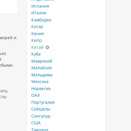
ния и
в 2021 году. Он имеет длину 331
пятизвё
Испания
метр, ширину 43 метра и может
располо
Италия
вместить более 6 000 пассажиров
и Хой А
Камбоджа
и 1 700 членов…
участке
Китайск
Катар
з
предлаг
Кения
для тех,
 морей и
Кипр
комфорт
Китай
сервис.
ько
Куба
располо
й
Маврикий
первой
собыми
Малайзия
Мальдивы
Мексика
Норвегия
тить
ОАЭ
сты
Португалия
Сейшелы
Сингапур
США
Таиланд