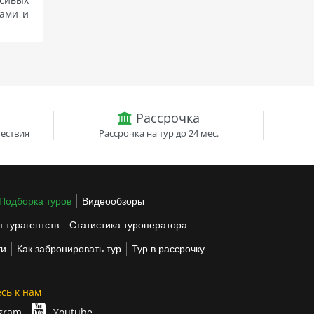
нами и
Рассрочка
ествия
Рассрочка на тур до 24 мес.
Подборка туров
Видеообзоры
 турагентств
Статистика туроператора
ти
Как забронировать тур
Тур в рассрочку
сь к нам
gram
Youtube