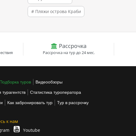
# Пляжи острова Краби
Рассрочка
ествия
Рассрочка на тур до 24 мес.
Подборка туров
Видеообзоры
 турагентств
Статистика туроператора
ти
Как забронировать тур
Тур в рассрочку
сь к нам
gram
Youtube