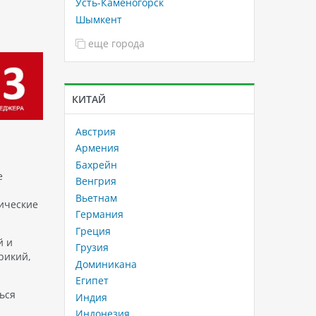
Усть-Каменогорск
Шымкент
еще города
КИТАЙ
Австрия
Армения
Бахрейн
е
Венгрия
Вьетнам
тические
Германия
Греция
й и
Грузия
рикий,
Доминикана
Египет
ься
Индия
Индонезия