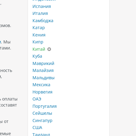
,
Испания
Италия
Камбоджа
змов.
Катар
Кения
Кипр
м
. Мы
тами.
Китай
Куба
Маврикий
Малайзия
жность
,
Мальдивы
Мексика
Норвегия
ОАЭ
ь оплаты
составят
Португалия
Сейшелы
Сингапур
ы от
США
аемые
Таиланд