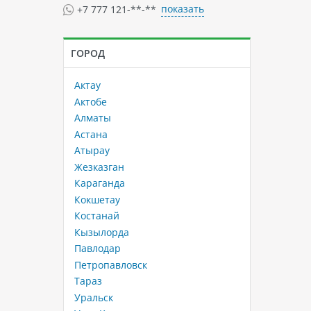
показать
+7 777 121-**-**
ГОРОД
Актау
Актобе
Алматы
Астана
Атырау
Жезказган
Караганда
Кокшетау
Костанай
Кызылорда
Павлодар
ия
,
Черногория
Петропавловск
ропавловск
,
Тараз
,
Уральск
,
Усть-Каменогорск
Тараз
ование туров
,
Специальные туры
,
Экзотический отдых
,
Экскур
Уральск