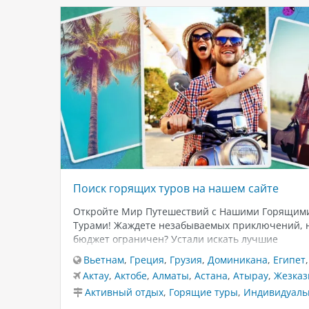
Поиск горящих туров на нашем сайте
Откройте Мир Путешествий с Нашими Горящим
Турами! Жаждете незабываемых приключений, 
бюджет ограничен? Устали искать лучшие
предложения? Позвольте нам сделать ваше
Вьетнам
,
Греция
,
Грузия
,
Доминикана
,
Египет
путешествие доступным и захватывающим! На 
Актау
,
Актобе
,
Алматы
,
Астана
,
Атырау
,
Жезказ
сайте вы найдете эксклюзивные горящие туры 
Активный отдых
,
Горящие туры
,
Индивидуальн
самым популярным направлениям. Мы предлаг
специальные акции отелей со сниженной