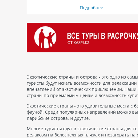
стоимостью, чтобы ваше путешествие стало не 
Подробнее
запоминающимся, но и экономичным. Путешест
в страны мечты, такие как: Турция горящие тур
Алматы, Астана, Атырау, Караганда, Шымкент, А
Актау Египет горящие туры из Алматы, Астана,
Костанай, Актобе, Петропавловск, Уральск Вьет
горящие туры из Алматы, Астана, Тараз Таиланд
горящие туры из Алматы, Астана, Атырау, Коста
Актау, Актобе ОАЭ…
Экзотические страны и острова
- это одно из сам
туристы будут искать возможности для релаксаци
впечатлений от экзотических приключений. Наши 
страны по приемлемым ценам и возможность купит
Экзотические страны - это удивительные места с б
фауной. Среди популярных направлений можно вы
Карибские острова, и другие.
Многие туристы едут в экзотические страны для то
релаксом на белоснежных пляжах и позагорать на 