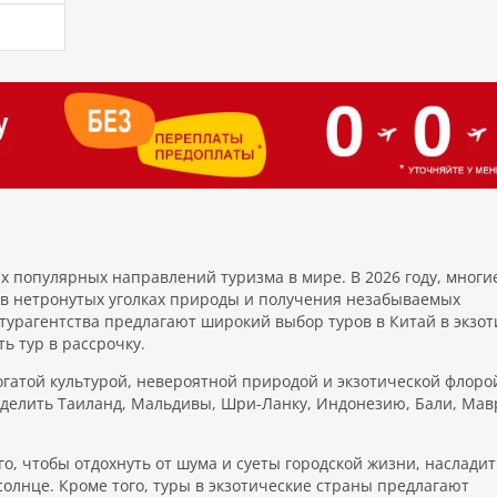
только
вуйте
ы из
ктобе,
нам
най,
ых популярных направлений туризма в мире. В 2026 году, многи
и в нетронутых уголках природы и получения незабываемых
турагентства предлагают широкий выбор туров в Китай в экзо
ь тур в рассрочку.
огатой культурой, невероятной природой и экзотической флоро
делить Таиланд, Мальдивы, Шри-Ланку, Индонезию, Бали, Мав
го, чтобы отдохнуть от шума и суеты городской жизни, насладит
солнце. Кроме того, туры в экзотические страны предлагают