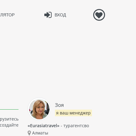
УЛЯТОР
ВХОД
Зоя
я ваш менеджер
грузитесь
создайте
«Eurasiatravel»
- турагентсво
Алматы