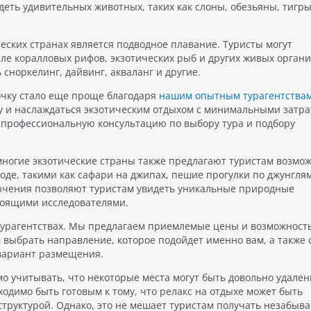
деть удивительных животных, таких как слоны, обезьяны, тигры
еских странах является подводное плавание. Туристы могут
сле коралловых рифов, экзотических рыб и других живых органи
сноркелинг, дайвинг, акваланг и другие.
рочку стало еще проще благодаря
нашим опытным турагентства
ку и наслаждаться экзотическим отдыхом с минимальными затра
 профессиональную консультацию по выбору тура и подбору
многие экзотические страны также предлагают туристам возмо
е, такими как сафари на джипах, пешие прогулки по джунглям
лючения позволяют туристам увидеть уникальные природные
тоящими исследователями.
 турагентствах. Мы предлагаем приемлемые цены и возможност
 выбрать направление, которое подойдет именно вам, а также 
вариант размещения.
мо учитывать, что некоторые места могут быть довольно удален
одимо быть готовым к тому, что релакс на отдыхе может быть
структурой. Однако, это не мешает туристам получать незабыв