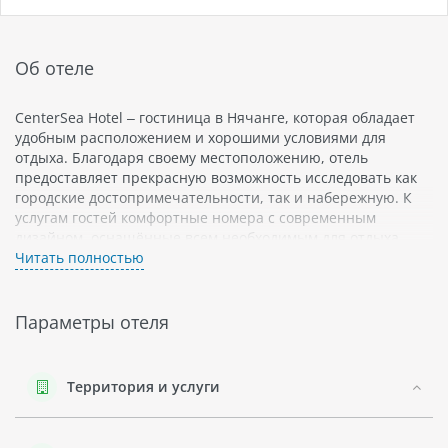
Об отеле
CenterSea Hotel – гостиница в Нячанге, которая обладает
удобным расположением и хорошими условиями для
отдыха. Благодаря своему местоположению, отель
предоставляет прекрасную возможность исследовать как
городские достопримечательности, так и набережную. К
услугам гостей комфортные номера с современным
дизайном, оснащённые всем необходимым для отдыха.
Читать полностью
Нячанг известен своими превосходными пляжами, теплым
климатом и разнообразной кухней. Посетители могут
насладиться морскими видами, включая поездки на лодках
Параметры отеля
и дайвинг. Город также предлагает широкий выбор кафе и
ресторанов, которые славятся свежими морепродуктами.
Для путешествующих с целью знакомства с культурой
Территория и услуги
Нячанг может предложить посещение местных храмов, в
том числе знаменитого Пагода Лонг Сон.