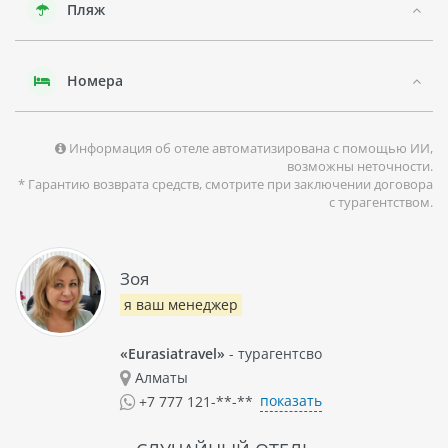
Пляж
Непосредственно о CenterSea Hotel стоит отметить его
доступность как к пляжам, так и к центральной части
города, что делает его желанным выбором для туристов,
стремящихся объединить расслабление у моря с активным
Номера
изучением городской жизни.
Информация об отеле автоматизирована с помощью ИИ,
возможны неточности.
* Гарантию возврата средств, смотрите при заключении договора
с турагентством.
Зоя
я ваш менеджер
«Eurasiatravel»
- турагентсво
Алматы
показать
+7 777 121-**-**