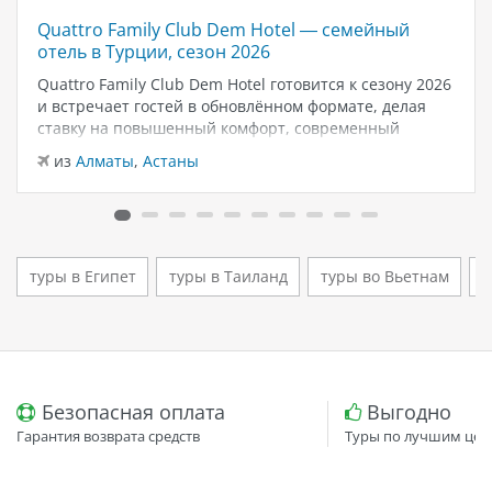
Quattro Family Club Dem Hotel — семейный
отель в Турции, сезон 2026
Quattro Family Club Dem Hotel готовится к сезону 2026
и встречает гостей в обновлённом формате, делая
ставку на повышенный комфорт, современный
дизайн и атмосферу спокойного семейного отдыха у
из
Алматы
,
Астаны
моря. Отель остаётся популярным выбором для тех,
кто ищет семейный отель в…
туры в Египет
туры в Таиланд
туры во Вьетнам
т
Безопасная оплата
Выгодно
Гарантия возврата средств
Туры по лучшим цен